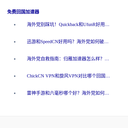
免费回国加速器
海外党别踩坑！Quickback和UfunR好用吗？选对回国加速器才能无缝刷国内资源
迅游和SpeedCN好用吗？海外党如何破解那道看不见的墙
海外党自救指南：归雁加速器怎么样？教你避开坑实现国内资源无缝访问
ChickCN VPN和旋风VPN对比哪个回国效果更好？海外用户的选择困境与出路
雷神手游和六毫秒哪个好？海外党如何真正解锁国内资源