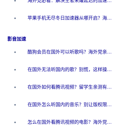
海外党必看：解决王者荣耀延迟的加速器终极指南——从EVE到猫和老鼠，一个工具全搞定
苹果手机无尽冬日加速器从哪开启？海外玩家的冬日生存指南
影音加速
酷狗会员在国外可以听歌吗？海外党亲测有效：3步解决音乐权限难题
在国外无法听国内的歌？别慌，这样操作就能畅听QQ音乐（附亲测加速器推荐）
在国外如何看腾讯视频？留学生亲测有效的回国加速方案
在国外怎么听国内的音乐？别让版权限制断了你的华语歌单
怎么在国外看腾讯视频的电影？海外党亲测有效的回国加速指南