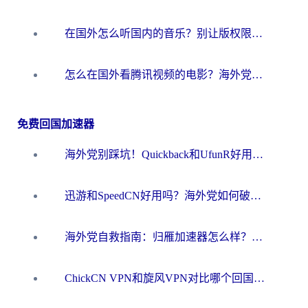
在国外怎么听国内的音乐？别让版权限制断了你的华语歌单
怎么在国外看腾讯视频的电影？海外党亲测有效的回国加速指南
免费回国加速器
海外党别踩坑！Quickback和UfunR好用吗？选对回国加速器才能无缝刷国内资源
迅游和SpeedCN好用吗？海外党如何破解那道看不见的墙
海外党自救指南：归雁加速器怎么样？教你避开坑实现国内资源无缝访问
ChickCN VPN和旋风VPN对比哪个回国效果更好？海外用户的选择困境与出路