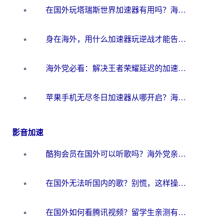
在国外玩塔瑞斯世界加速器有用吗？海外玩家亲测后的真实答案
身在海外，用什么加速器玩逆战才能告别延迟？
海外党必看：解决王者荣耀延迟的加速器终极指南——从EVE到猫和老鼠，一个工具全搞定
苹果手机无尽冬日加速器从哪开启？海外玩家的冬日生存指南
影音加速
酷狗会员在国外可以听歌吗？海外党亲测有效：3步解决音乐权限难题
在国外无法听国内的歌？别慌，这样操作就能畅听QQ音乐（附亲测加速器推荐）
在国外如何看腾讯视频？留学生亲测有效的回国加速方案