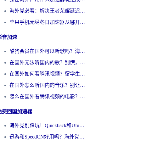
海外党必看：解决王者荣耀延迟的加速器终极指南——从EVE到猫和老鼠，一个工具全搞定
苹果手机无尽冬日加速器从哪开启？海外玩家的冬日生存指南
影音加速
酷狗会员在国外可以听歌吗？海外党亲测有效：3步解决音乐权限难题
在国外无法听国内的歌？别慌，这样操作就能畅听QQ音乐（附亲测加速器推荐）
在国外如何看腾讯视频？留学生亲测有效的回国加速方案
在国外怎么听国内的音乐？别让版权限制断了你的华语歌单
怎么在国外看腾讯视频的电影？海外党亲测有效的回国加速指南
免费回国加速器
海外党别踩坑！Quickback和UfunR好用吗？选对回国加速器才能无缝刷国内资源
迅游和SpeedCN好用吗？海外党如何破解那道看不见的墙