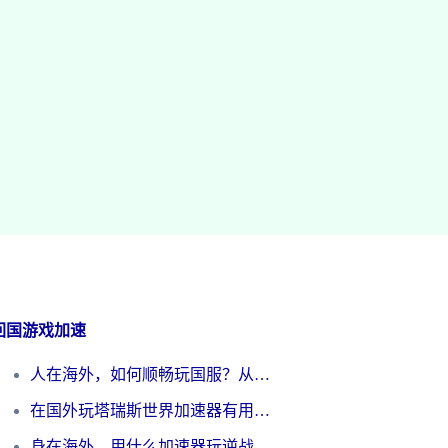
回国游戏加速
人在海外，如何顺畅玩国服？从《王者荣耀》到《云图计划》的加速器终极指南
在国外玩塔瑞斯世界加速器有用吗？海外玩家亲测后的真实答案
身在海外，用什么加速器玩逆战才能告别延迟？