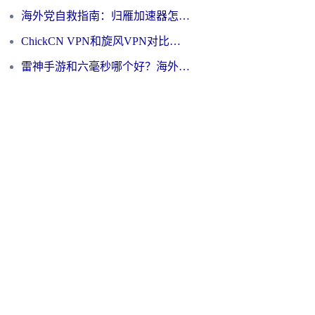
海外党自救指南：归雁加速器怎么样？教你避开坑实现国内资源无缝访问
ChickCN VPN和旋风VPN对比哪个回国效果更好？海外用户的选择困境与出路
雷神手游和六毫秒哪个好？海外党如何真正解锁国内资源