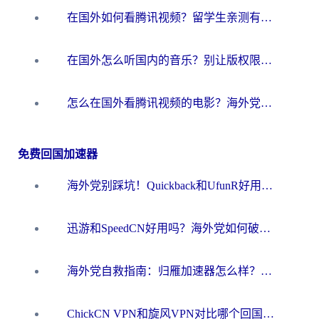
在国外如何看腾讯视频？留学生亲测有效的回国加速方案
在国外怎么听国内的音乐？别让版权限制断了你的华语歌单
怎么在国外看腾讯视频的电影？海外党亲测有效的回国加速指南
免费回国加速器
海外党别踩坑！Quickback和UfunR好用吗？选对回国加速器才能无缝刷国内资源
迅游和SpeedCN好用吗？海外党如何破解那道看不见的墙
海外党自救指南：归雁加速器怎么样？教你避开坑实现国内资源无缝访问
ChickCN VPN和旋风VPN对比哪个回国效果更好？海外用户的选择困境与出路