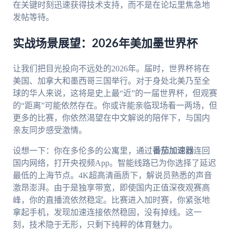
在关键时刻迅速获得技术支持，而不是在论坛里焦急地
发帖等待。
实战场景展望：2026年美加墨世界杯
让我们把目光投向不远处的2026年。届时，世界杯将在
美国、加拿大和墨西哥三国举行。对于身处北美乃至全
球的华人来说，这将是史上最“近”的一届世界杯，但观赛
的“距离”可能依然存在。你或许能亲临现场看一两场，但
更多的比赛，你依然渴望在中文解说的陪伴下，与国内
亲友同步感受激情。
设想一下：你在多伦多的公寓里，通过
番茄加速器
连回
国内网络，打开央视频App。智能线路已为你选择了延迟
最低的上海节点。4K超高清画质下，解说员熟悉的声音
激昂澎湃。由于是独享带宽，即使国内正值深夜观赛高
峰，你的直播流依然稳定。比赛进入加时赛，你紧张地
拿起手机，发现加速连接依然稳固，没有掉线。这一
刻，技术隐于无形，只剩下纯粹的体育魅力。