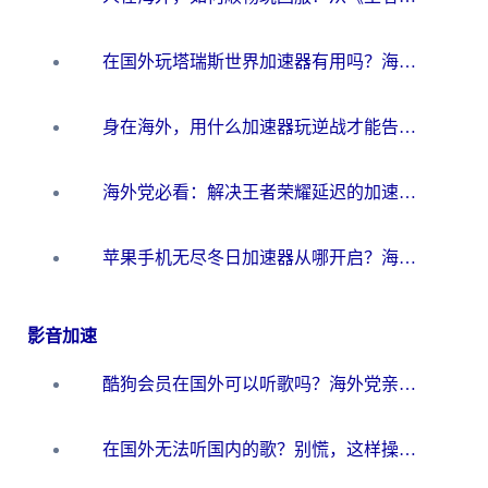
在国外玩塔瑞斯世界加速器有用吗？海外玩家亲测后的真实答案
身在海外，用什么加速器玩逆战才能告别延迟？
海外党必看：解决王者荣耀延迟的加速器终极指南——从EVE到猫和老鼠，一个工具全搞定
苹果手机无尽冬日加速器从哪开启？海外玩家的冬日生存指南
影音加速
酷狗会员在国外可以听歌吗？海外党亲测有效：3步解决音乐权限难题
在国外无法听国内的歌？别慌，这样操作就能畅听QQ音乐（附亲测加速器推荐）