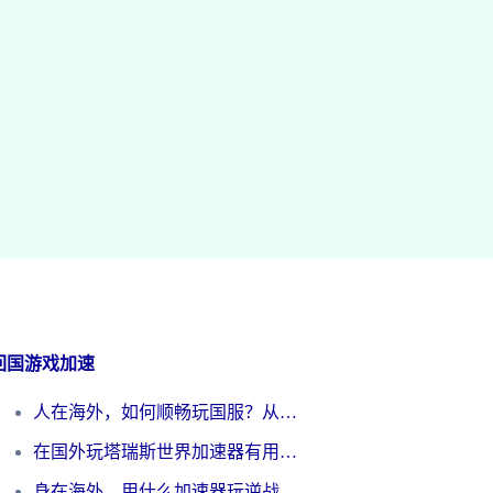
回国游戏加速
人在海外，如何顺畅玩国服？从《王者荣耀》到《云图计划》的加速器终极指南
在国外玩塔瑞斯世界加速器有用吗？海外玩家亲测后的真实答案
身在海外，用什么加速器玩逆战才能告别延迟？