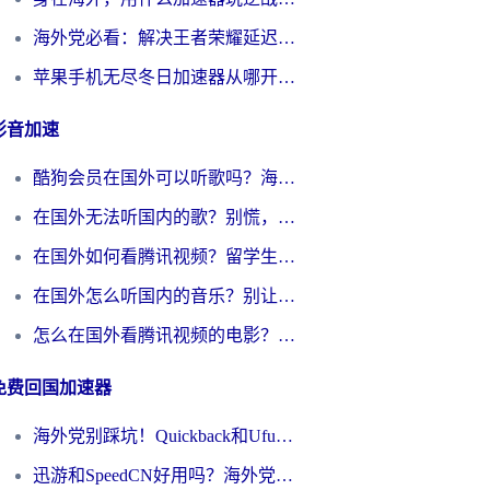
海外党必看：解决王者荣耀延迟的加速器终极指南——从EVE到猫和老鼠，一个工具全搞定
苹果手机无尽冬日加速器从哪开启？海外玩家的冬日生存指南
影音加速
酷狗会员在国外可以听歌吗？海外党亲测有效：3步解决音乐权限难题
在国外无法听国内的歌？别慌，这样操作就能畅听QQ音乐（附亲测加速器推荐）
在国外如何看腾讯视频？留学生亲测有效的回国加速方案
在国外怎么听国内的音乐？别让版权限制断了你的华语歌单
怎么在国外看腾讯视频的电影？海外党亲测有效的回国加速指南
免费回国加速器
海外党别踩坑！Quickback和UfunR好用吗？选对回国加速器才能无缝刷国内资源
迅游和SpeedCN好用吗？海外党如何破解那道看不见的墙