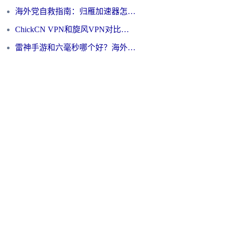
海外党自救指南：归雁加速器怎么样？教你避开坑实现国内资源无缝访问
ChickCN VPN和旋风VPN对比哪个回国效果更好？海外用户的选择困境与出路
雷神手游和六毫秒哪个好？海外党如何真正解锁国内资源