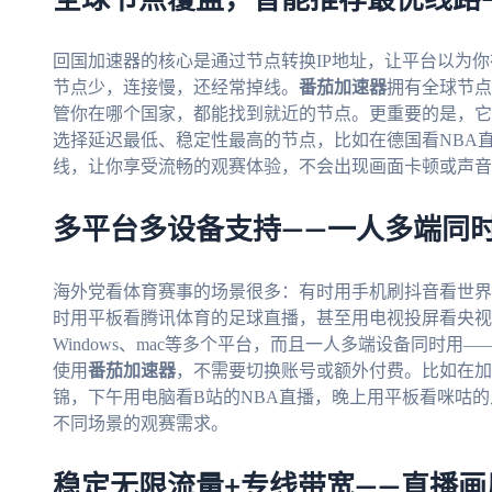
全球节点覆盖，智能推荐最优线路
回国加速器的核心是通过节点转换IP地址，让平台以为
节点少，连接慢，还经常掉线。
番茄加速器
拥有全球节点
管你在哪个国家，都能找到就近的节点。更重要的是，它
选择延迟最低、稳定性最高的节点，比如在德国看NBA
线，让你享受流畅的观赛体验，不会出现画面卡顿或声音
多平台多设备支持——一人多端同
海外党看体育赛事的场景很多：有时用手机刷抖音看世界
时用平板看腾讯体育的足球直播，甚至用电视投屏看央视
Windows、mac等多个平台，而且一人多端设备同时
使用
番茄加速器
，不需要切换账号或额外付费。比如在加
锦，下午用电脑看B站的NBA直播，晚上用平板看咪咕
不同场景的观赛需求。
稳定无限流量+专线带宽——直播