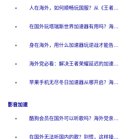
人在海外，如何顺畅玩国服？从《王者荣耀》到《云图计划》的加速器终极指南
在国外玩塔瑞斯世界加速器有用吗？海外玩家亲测后的真实答案
身在海外，用什么加速器玩逆战才能告别延迟？
海外党必看：解决王者荣耀延迟的加速器终极指南——从EVE到猫和老鼠，一个工具全搞定
苹果手机无尽冬日加速器从哪开启？海外玩家的冬日生存指南
影音加速
酷狗会员在国外可以听歌吗？海外党亲测有效：3步解决音乐权限难题
在国外无法听国内的歌？别慌，这样操作就能畅听QQ音乐（附亲测加速器推荐）