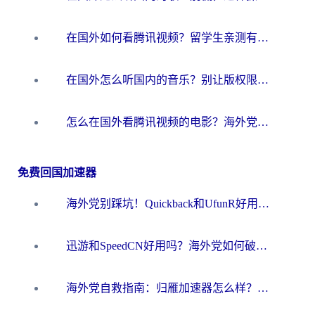
在国外如何看腾讯视频？留学生亲测有效的回国加速方案
在国外怎么听国内的音乐？别让版权限制断了你的华语歌单
怎么在国外看腾讯视频的电影？海外党亲测有效的回国加速指南
免费回国加速器
海外党别踩坑！Quickback和UfunR好用吗？选对回国加速器才能无缝刷国内资源
迅游和SpeedCN好用吗？海外党如何破解那道看不见的墙
海外党自救指南：归雁加速器怎么样？教你避开坑实现国内资源无缝访问