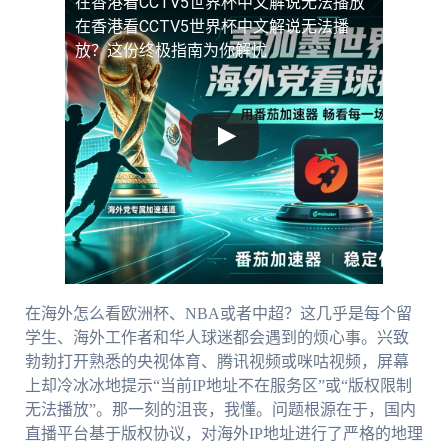
在香港看CCTV5世界杯中文解说无法播放
在香港看CCTV5世界杯中文解说无法播
放？这份终极指南为你解忧
在海外怎么看欧洲杯、NBA或者中超？这几乎是每个留
学生、海外工作者和华人球迷都会遇到的烦心事。兴致
勃勃打开熟悉的央视体育、腾讯视频或咪咕视频，屏幕
上却冷冰冰地提示“当前IP地址不在服务区”或“版权限制
无法播放”。那一刻的沮丧，我懂。问题根源在于，国内
直播平台基于版权协议，对海外IP地址进行了严格的地理