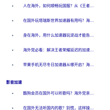
人在海外，如何顺畅玩国服？从《王者荣耀》到《云图计划》的加速器终极指南
在国外玩塔瑞斯世界加速器有用吗？海外玩家亲测后的真实答案
身在海外，用什么加速器玩逆战才能告别延迟？
海外党必看：解决王者荣耀延迟的加速器终极指南——从EVE到猫和老鼠，一个工具全搞定
苹果手机无尽冬日加速器从哪开启？海外玩家的冬日生存指南
影音加速
酷狗会员在国外可以听歌吗？海外党亲测有效：3步解决音乐权限难题
在国外无法听国内的歌？别慌，这样操作就能畅听QQ音乐（附亲测加速器推荐）