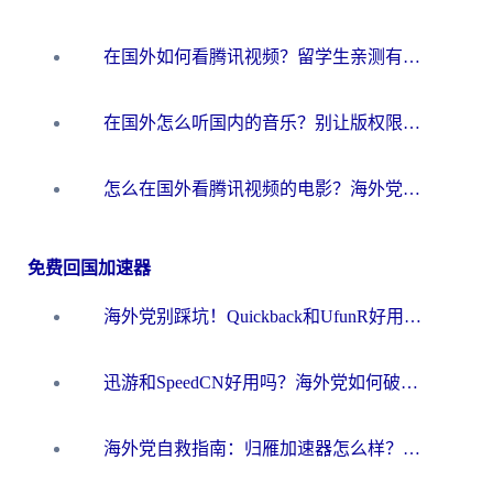
在国外如何看腾讯视频？留学生亲测有效的回国加速方案
在国外怎么听国内的音乐？别让版权限制断了你的华语歌单
怎么在国外看腾讯视频的电影？海外党亲测有效的回国加速指南
免费回国加速器
海外党别踩坑！Quickback和UfunR好用吗？选对回国加速器才能无缝刷国内资源
迅游和SpeedCN好用吗？海外党如何破解那道看不见的墙
海外党自救指南：归雁加速器怎么样？教你避开坑实现国内资源无缝访问