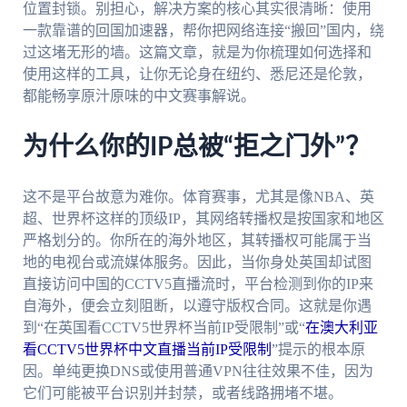
位置封锁。别担心，解决方案的核心其实很清晰：使用
一款靠谱的回国加速器，帮你把网络连接“搬回”国内，绕
过这堵无形的墙。这篇文章，就是为你梳理如何选择和
使用这样的工具，让你无论身在纽约、悉尼还是伦敦，
都能畅享原汁原味的中文赛事解说。
为什么你的IP总被“拒之门外”？
这不是平台故意为难你。体育赛事，尤其是像NBA、英
超、世界杯这样的顶级IP，其网络转播权是按国家和地区
严格划分的。你所在的海外地区，其转播权可能属于当
地的电视台或流媒体服务。因此，当你身处英国却试图
直接访问中国的CCTV5直播流时，平台检测到你的IP来
自海外，便会立刻阻断，以遵守版权合同。这就是你遇
到“在英国看CCTV5世界杯当前IP受限制”或“
在澳大利亚
看CCTV5世界杯中文直播当前IP受限制
”提示的根本原
因。单纯更换DNS或使用普通VPN往往效果不佳，因为
它们可能被平台识别并封禁，或者线路拥堵不堪。