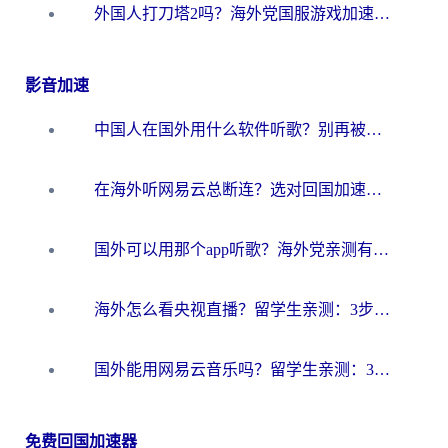
外国人打刀塔2吗？海外党国服游戏加速避坑全攻略
影音加速
中国人在国外用什么软件听歌？别再被地域限制卡脖子，这篇教你轻松解锁国内音乐库
在海外听网易云总断连？选对回国加速器，告别地区限制和卡顿
国外可以用那个app听歌？海外党亲测有效的回国加速方案，轻松听国内音乐听书
海外怎么看央视直播？留学生亲测：3步解决版权限制+追剧自由
国外能用网易云音乐吗？留学生亲测：3步解决海外听歌难题
免费回国加速器