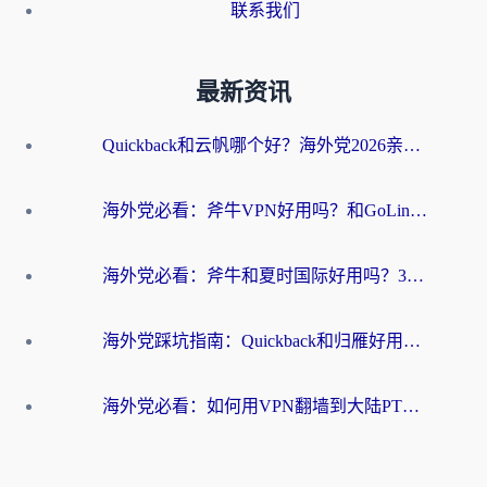
联系我们
最新资讯
Quickback和云帆哪个好？海外党2026亲测指南：选对加速器大陆工具，无缝刷国内剧玩国服
海外党必看：斧牛VPN好用吗？和GoLinkVPN对比哪个回国效果更好？
海外党必看：斧牛和夏时国际好用吗？3步选对回国加速器，无缝刷国内资源
海外党踩坑指南：Quickback和归雁好用吗？选对加速器才能无缝刷国内资源
海外党必看：如何用VPN翻墙到大陆PTT？一篇解决你所有回国加速痛点