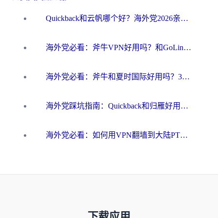
Quickback和云帆哪个好？海外党2026亲测指南：选对加速器大陆工具，无缝刷国内剧玩国服
海外党必看：斧牛VPN好用吗？和GoLinkVPN对比哪个回国效果更好？
海外党必看：斧牛和夏时国际好用吗？3步选对回国加速器，无缝刷国内资源
海外党踩坑指南：Quickback和归雁好用吗？选对加速器才能无缝刷国内资源
海外党必看：如何用VPN翻墙到大陆PTT？一篇解决你所有回国加速痛点
下载应用