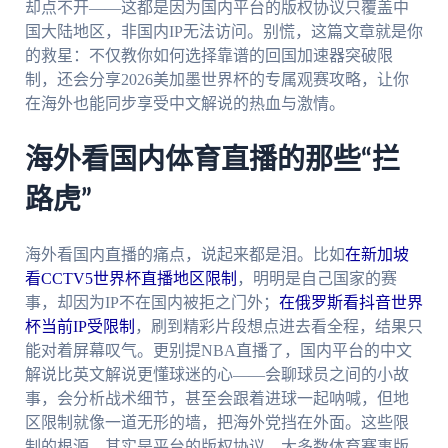
却点不开——这都是因为国内平台的版权协议只覆盖中
国大陆地区，非国内IP无法访问。别慌，这篇文章就是你
的救星：不仅教你如何选择靠谱的回国加速器突破限
制，还会分享2026美加墨世界杯的专属观赛攻略，让你
在海外也能同步享受中文解说的热血与激情。
海外看国内体育直播的那些“拦
路虎”
海外看国内直播的痛点，说起来都是泪。比如
在新加坡
看CCTV5世界杯直播地区限制
，明明是自己国家的赛
事，却因为IP不在国内被拒之门外；
在俄罗斯看抖音世界
杯当前IP受限制
，刷到精彩片段想点进去看全程，结果只
能对着屏幕叹气。更别提NBA直播了，国内平台的中文
解说比英文解说更懂球迷的心——会聊球员之间的小故
事，会分析战术细节，甚至会跟着进球一起呐喊，但地
区限制就像一道无形的墙，把海外党挡在外面。这些限
制的根源，其实是平台的版权协议，大多数体育赛事版