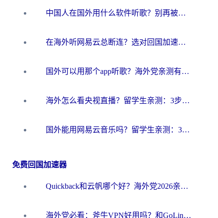
中国人在国外用什么软件听歌？别再被地域限制卡脖子，这篇教你轻松解锁国内音乐库
在海外听网易云总断连？选对回国加速器，告别地区限制和卡顿
国外可以用那个app听歌？海外党亲测有效的回国加速方案，轻松听国内音乐听书
海外怎么看央视直播？留学生亲测：3步解决版权限制+追剧自由
国外能用网易云音乐吗？留学生亲测：3步解决海外听歌难题
免费回国加速器
Quickback和云帆哪个好？海外党2026亲测指南：选对加速器大陆工具，无缝刷国内剧玩国服
海外党必看：斧牛VPN好用吗？和GoLinkVPN对比哪个回国效果更好？