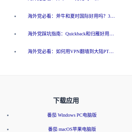
海外党必看：斧牛和夏时国际好用吗？3步选对回国加速器，无缝刷国内资源
海外党踩坑指南：Quickback和归雁好用吗？选对加速器才能无缝刷国内资源
海外党必看：如何用VPN翻墙到大陆PTT？一篇解决你所有回国加速痛点
下载应用
番茄 Windows PC电脑版
番茄 macOS苹果电脑版