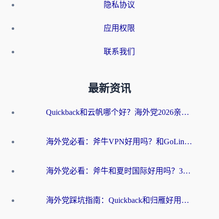
隐私协议
应用权限
联系我们
最新资讯
Quickback和云帆哪个好？海外党2026亲测指南：选对加速器大陆工具，无缝刷国内剧玩国服
海外党必看：斧牛VPN好用吗？和GoLinkVPN对比哪个回国效果更好？
海外党必看：斧牛和夏时国际好用吗？3步选对回国加速器，无缝刷国内资源
海外党踩坑指南：Quickback和归雁好用吗？选对加速器才能无缝刷国内资源