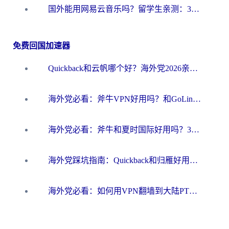
国外能用网易云音乐吗？留学生亲测：3步解决海外听歌难题
免费回国加速器
Quickback和云帆哪个好？海外党2026亲测指南：选对加速器大陆工具，无缝刷国内剧玩国服
海外党必看：斧牛VPN好用吗？和GoLinkVPN对比哪个回国效果更好？
海外党必看：斧牛和夏时国际好用吗？3步选对回国加速器，无缝刷国内资源
海外党踩坑指南：Quickback和归雁好用吗？选对加速器才能无缝刷国内资源
海外党必看：如何用VPN翻墙到大陆PTT？一篇解决你所有回国加速痛点