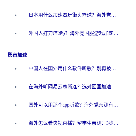
日本用什么加速器玩街头篮球？海外党国服游戏不卡顿的终极攻略
外国人打刀塔2吗？海外党国服游戏加速避坑全攻略
影音加速
中国人在国外用什么软件听歌？别再被地域限制卡脖子，这篇教你轻松解锁国内音乐库
在海外听网易云总断连？选对回国加速器，告别地区限制和卡顿
国外可以用那个app听歌？海外党亲测有效的回国加速方案，轻松听国内音乐听书
海外怎么看央视直播？留学生亲测：3步解决版权限制+追剧自由