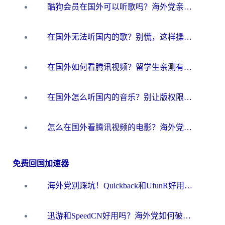
酷狗会员在国外可以听歌吗？海外党亲测有效：3步解决音乐权限难题
在国外无法听国内的歌？别慌，这样操作就能畅听QQ音乐（附亲测加速器推荐）
在国外如何看腾讯视频？留学生亲测有效的回国加速方案
在国外怎么听国内的音乐？别让版权限制断了你的华语歌单
怎么在国外看腾讯视频的电影？海外党亲测有效的回国加速指南
免费回国加速器
海外党别踩坑！Quickback和UfunR好用吗？选对回国加速器才能无缝刷国内资源
迅游和SpeedCN好用吗？海外党如何破解那道看不见的墙