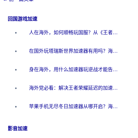
回国游戏加速
人在海外，如何顺畅玩国服？从《王者荣耀》到《云图计划》的加速器终极指南
在国外玩塔瑞斯世界加速器有用吗？海外玩家亲测后的真实答案
身在海外，用什么加速器玩逆战才能告别延迟？
海外党必看：解决王者荣耀延迟的加速器终极指南——从EVE到猫和老鼠，一个工具全搞定
苹果手机无尽冬日加速器从哪开启？海外玩家的冬日生存指南
影音加速