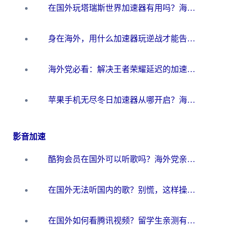
在国外玩塔瑞斯世界加速器有用吗？海外玩家亲测后的真实答案
身在海外，用什么加速器玩逆战才能告别延迟？
海外党必看：解决王者荣耀延迟的加速器终极指南——从EVE到猫和老鼠，一个工具全搞定
苹果手机无尽冬日加速器从哪开启？海外玩家的冬日生存指南
影音加速
酷狗会员在国外可以听歌吗？海外党亲测有效：3步解决音乐权限难题
在国外无法听国内的歌？别慌，这样操作就能畅听QQ音乐（附亲测加速器推荐）
在国外如何看腾讯视频？留学生亲测有效的回国加速方案