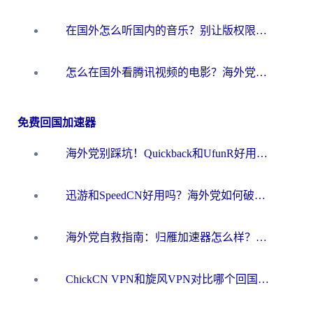
在国外怎么听国内的音乐？别让版权限制断了你的华语歌单
怎么在国外看腾讯视频的电影？海外党亲测有效的回国加速指南
免费回国加速器
海外党别踩坑！Quickback和UfunR好用吗？选对回国加速器才能无缝刷国内资源
迅游和SpeedCN好用吗？海外党如何破解那道看不见的墙
海外党自救指南：归雁加速器怎么样？教你避开坑实现国内资源无缝访问
ChickCN VPN和旋风VPN对比哪个回国效果更好？海外用户的选择困境与出路