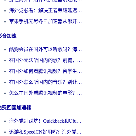
海外党必看：解决王者荣耀延迟的加速器终极指南——从EVE到猫和老鼠，一个工具全搞定
苹果手机无尽冬日加速器从哪开启？海外玩家的冬日生存指南
影音加速
酷狗会员在国外可以听歌吗？海外党亲测有效：3步解决音乐权限难题
在国外无法听国内的歌？别慌，这样操作就能畅听QQ音乐（附亲测加速器推荐）
在国外如何看腾讯视频？留学生亲测有效的回国加速方案
在国外怎么听国内的音乐？别让版权限制断了你的华语歌单
怎么在国外看腾讯视频的电影？海外党亲测有效的回国加速指南
免费回国加速器
海外党别踩坑！Quickback和UfunR好用吗？选对回国加速器才能无缝刷国内资源
迅游和SpeedCN好用吗？海外党如何破解那道看不见的墙