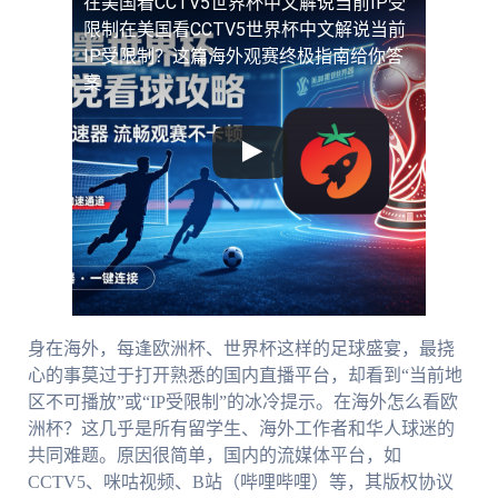
在美国看CCTV5世界杯中文解说当前IP受
限制
在美国看CCTV5世界杯中文解说当前
IP受限制？这篇海外观赛终极指南给你答
案
身在海外，每逢欧洲杯、世界杯这样的足球盛宴，最挠
心的事莫过于打开熟悉的国内直播平台，却看到“当前地
区不可播放”或“IP受限制”的冰冷提示。在海外怎么看欧
洲杯？这几乎是所有留学生、海外工作者和华人球迷的
共同难题。原因很简单，国内的流媒体平台，如
CCTV5、咪咕视频、B站（哔哩哔哩）等，其版权协议