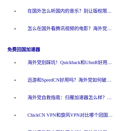
在国外怎么听国内的音乐？别让版权限制断了你的华语歌单
怎么在国外看腾讯视频的电影？海外党亲测有效的回国加速指南
免费回国加速器
海外党别踩坑！Quickback和UfunR好用吗？选对回国加速器才能无缝刷国内资源
迅游和SpeedCN好用吗？海外党如何破解那道看不见的墙
海外党自救指南：归雁加速器怎么样？教你避开坑实现国内资源无缝访问
ChickCN VPN和旋风VPN对比哪个回国效果更好？海外用户的选择困境与出路