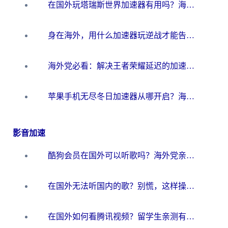
在国外玩塔瑞斯世界加速器有用吗？海外玩家亲测后的真实答案
身在海外，用什么加速器玩逆战才能告别延迟？
海外党必看：解决王者荣耀延迟的加速器终极指南——从EVE到猫和老鼠，一个工具全搞定
苹果手机无尽冬日加速器从哪开启？海外玩家的冬日生存指南
影音加速
酷狗会员在国外可以听歌吗？海外党亲测有效：3步解决音乐权限难题
在国外无法听国内的歌？别慌，这样操作就能畅听QQ音乐（附亲测加速器推荐）
在国外如何看腾讯视频？留学生亲测有效的回国加速方案