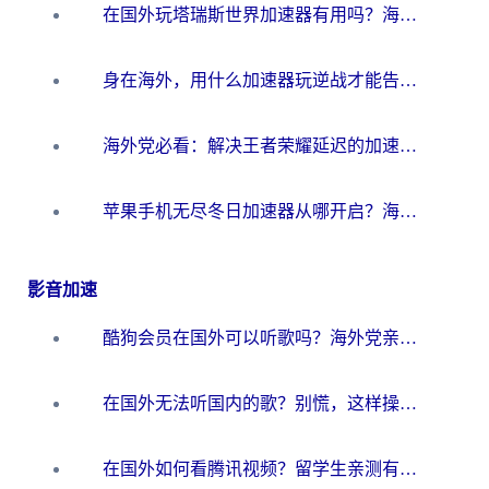
在国外玩塔瑞斯世界加速器有用吗？海外玩家亲测后的真实答案
身在海外，用什么加速器玩逆战才能告别延迟？
海外党必看：解决王者荣耀延迟的加速器终极指南——从EVE到猫和老鼠，一个工具全搞定
苹果手机无尽冬日加速器从哪开启？海外玩家的冬日生存指南
影音加速
酷狗会员在国外可以听歌吗？海外党亲测有效：3步解决音乐权限难题
在国外无法听国内的歌？别慌，这样操作就能畅听QQ音乐（附亲测加速器推荐）
在国外如何看腾讯视频？留学生亲测有效的回国加速方案