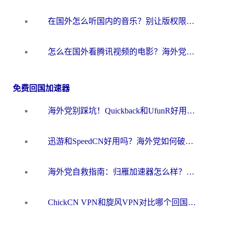
在国外怎么听国内的音乐？别让版权限制断了你的华语歌单
怎么在国外看腾讯视频的电影？海外党亲测有效的回国加速指南
免费回国加速器
海外党别踩坑！Quickback和UfunR好用吗？选对回国加速器才能无缝刷国内资源
迅游和SpeedCN好用吗？海外党如何破解那道看不见的墙
海外党自救指南：归雁加速器怎么样？教你避开坑实现国内资源无缝访问
ChickCN VPN和旋风VPN对比哪个回国效果更好？海外用户的选择困境与出路