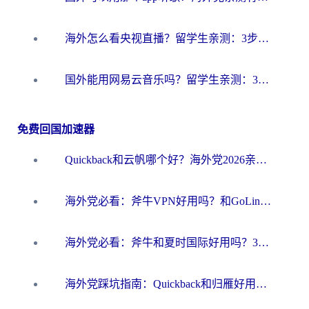
海外怎么看央视直播？留学生亲测：3步解决版权限制+追剧自由
国外能用网易云音乐吗？留学生亲测：3步解决海外听歌难题
免费回国加速器
Quickback和云帆哪个好？海外党2026亲测指南：选对加速器大陆工具，无缝刷国内剧玩国服
海外党必看：斧牛VPN好用吗？和GoLinkVPN对比哪个回国效果更好？
海外党必看：斧牛和夏时国际好用吗？3步选对回国加速器，无缝刷国内资源
海外党踩坑指南：Quickback和归雁好用吗？选对加速器才能无缝刷国内资源