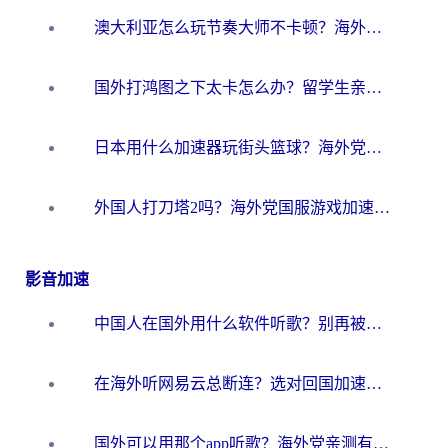
澳大利亚怎么玩节奏大师不卡顿？海外党国服游戏加速终极指南
国外打鸿图之下太卡怎么办？留学生亲测有效的国服游戏加速方案
日本用什么加速器玩街头篮球？海外党国服游戏不卡顿的终极攻略
外国人打刀塔2吗？海外党国服游戏加速避坑全攻略
影音加速
中国人在国外用什么软件听歌？别再被地域限制卡脖子，这篇教你轻松解锁国内音乐库
在海外听网易云总断连？选对回国加速器，告别地区限制和卡顿
国外可以用那个app听歌？海外党亲测有效的回国加速方案，轻松听国内音乐听书