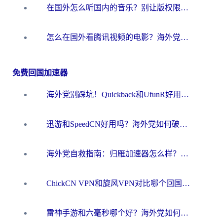
在国外怎么听国内的音乐？别让版权限制断了你的华语歌单
怎么在国外看腾讯视频的电影？海外党亲测有效的回国加速指南
免费回国加速器
海外党别踩坑！Quickback和UfunR好用吗？选对回国加速器才能无缝刷国内资源
迅游和SpeedCN好用吗？海外党如何破解那道看不见的墙
海外党自救指南：归雁加速器怎么样？教你避开坑实现国内资源无缝访问
ChickCN VPN和旋风VPN对比哪个回国效果更好？海外用户的选择困境与出路
雷神手游和六毫秒哪个好？海外党如何真正解锁国内资源