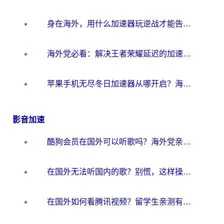
身在海外，用什么加速器玩逆战才能告别延迟？
海外党必看：解决王者荣耀延迟的加速器终极指南——从EVE到猫和老鼠，一个工具全搞定
苹果手机无尽冬日加速器从哪开启？海外玩家的冬日生存指南
影音加速
酷狗会员在国外可以听歌吗？海外党亲测有效：3步解决音乐权限难题
在国外无法听国内的歌？别慌，这样操作就能畅听QQ音乐（附亲测加速器推荐）
在国外如何看腾讯视频？留学生亲测有效的回国加速方案