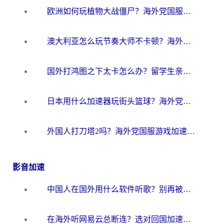
欧洲如何玩植物大战僵尸？海外党国服游戏加速避坑指南（附实测对比）
澳大利亚怎么玩节奏大师不卡顿？海外党国服游戏加速终极指南
国外打鸿图之下太卡怎么办？留学生亲测有效的国服游戏加速方案
日本用什么加速器玩街头篮球？海外党国服游戏不卡顿的终极攻略
外国人打刀塔2吗？海外党国服游戏加速避坑全攻略
影音加速
中国人在国外用什么软件听歌？别再被地域限制卡脖子，这篇教你轻松解锁国内音乐库
在海外听网易云总断连？选对回国加速器，告别地区限制和卡顿