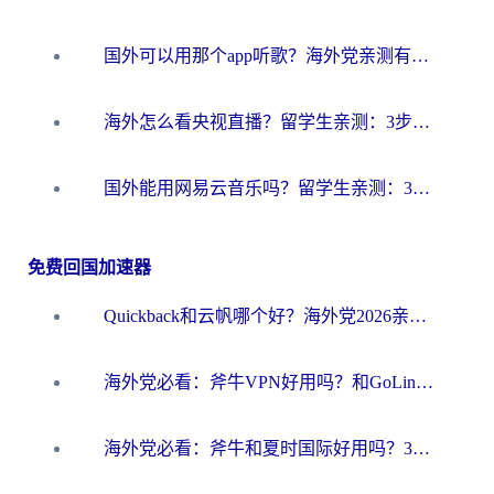
国外可以用那个app听歌？海外党亲测有效的回国加速方案，轻松听国内音乐听书
海外怎么看央视直播？留学生亲测：3步解决版权限制+追剧自由
国外能用网易云音乐吗？留学生亲测：3步解决海外听歌难题
免费回国加速器
Quickback和云帆哪个好？海外党2026亲测指南：选对加速器大陆工具，无缝刷国内剧玩国服
海外党必看：斧牛VPN好用吗？和GoLinkVPN对比哪个回国效果更好？
海外党必看：斧牛和夏时国际好用吗？3步选对回国加速器，无缝刷国内资源