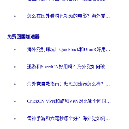
怎么在国外看腾讯视频的电影？海外党亲测有效的回国加速指南
免费回国加速器
海外党别踩坑！Quickback和UfunR好用吗？选对回国加速器才能无缝刷国内资源
迅游和SpeedCN好用吗？海外党如何破解那道看不见的墙
海外党自救指南：归雁加速器怎么样？教你避开坑实现国内资源无缝访问
ChickCN VPN和旋风VPN对比哪个回国效果更好？海外用户的选择困境与出路
雷神手游和六毫秒哪个好？海外党如何真正解锁国内资源