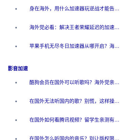
身在海外，用什么加速器玩逆战才能告别延迟？
海外党必看：解决王者荣耀延迟的加速器终极指南——从EVE到猫和老鼠，一个工具全搞定
苹果手机无尽冬日加速器从哪开启？海外玩家的冬日生存指南
影音加速
酷狗会员在国外可以听歌吗？海外党亲测有效：3步解决音乐权限难题
在国外无法听国内的歌？别慌，这样操作就能畅听QQ音乐（附亲测加速器推荐）
在国外如何看腾讯视频？留学生亲测有效的回国加速方案
在国外怎么听国内的音乐？别让版权限制断了你的华语歌单