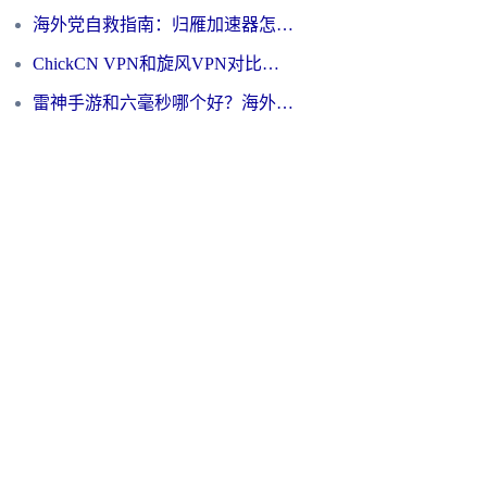
海外党自救指南：归雁加速器怎么样？教你避开坑实现国内资源无缝访问
ChickCN VPN和旋风VPN对比哪个回国效果更好？海外用户的选择困境与出路
雷神手游和六毫秒哪个好？海外党如何真正解锁国内资源