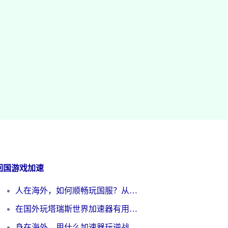
回国游戏加速
人在海外，如何顺畅玩国服？从《王者荣耀》到《云图计划》的加速器终极指南
在国外玩塔瑞斯世界加速器有用吗？海外玩家亲测后的真实答案
身在海外，用什么加速器玩逆战才能告别延迟？