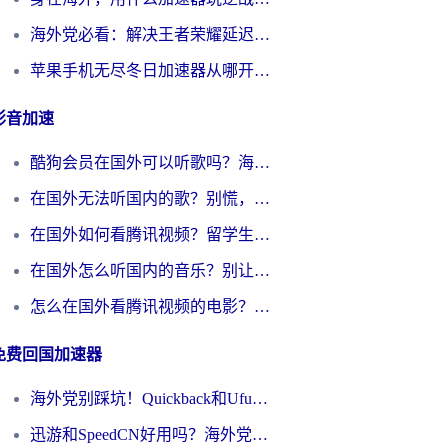
海外党必看：解决王者荣耀延迟的加速器终极指南——从EVE到猫和老鼠，一个工具全搞定
苹果手机无尽冬日加速器从哪开启？海外玩家的冬日生存指南
影音加速
酷狗会员在国外可以听歌吗？海外党亲测有效：3步解决音乐权限难题
在国外无法听国内的歌？别慌，这样操作就能畅听QQ音乐（附亲测加速器推荐）
在国外如何看腾讯视频？留学生亲测有效的回国加速方案
在国外怎么听国内的音乐？别让版权限制断了你的华语歌单
怎么在国外看腾讯视频的电影？海外党亲测有效的回国加速指南
免费回国加速器
海外党别踩坑！Quickback和UfunR好用吗？选对回国加速器才能无缝刷国内资源
迅游和SpeedCN好用吗？海外党如何破解那道看不见的墙