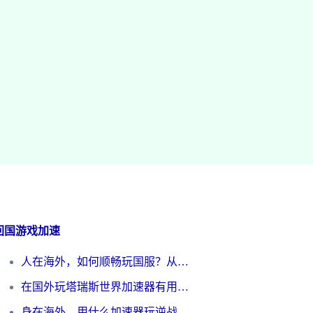
回国游戏加速
人在海外，如何顺畅玩国服？从《王者荣耀》到《云图计划》的加速器终极指南
在国外玩塔瑞斯世界加速器有用吗？海外玩家亲测后的真实答案
身在海外，用什么加速器玩逆战才能告别延迟？