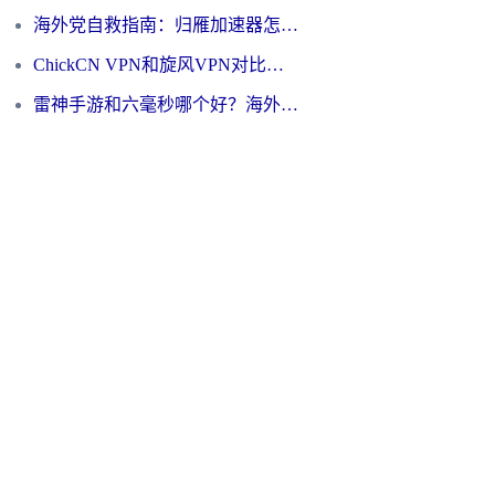
海外党自救指南：归雁加速器怎么样？教你避开坑实现国内资源无缝访问
ChickCN VPN和旋风VPN对比哪个回国效果更好？海外用户的选择困境与出路
雷神手游和六毫秒哪个好？海外党如何真正解锁国内资源