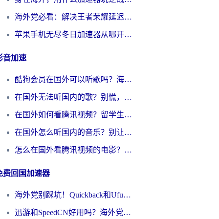
海外党必看：解决王者荣耀延迟的加速器终极指南——从EVE到猫和老鼠，一个工具全搞定
苹果手机无尽冬日加速器从哪开启？海外玩家的冬日生存指南
影音加速
酷狗会员在国外可以听歌吗？海外党亲测有效：3步解决音乐权限难题
在国外无法听国内的歌？别慌，这样操作就能畅听QQ音乐（附亲测加速器推荐）
在国外如何看腾讯视频？留学生亲测有效的回国加速方案
在国外怎么听国内的音乐？别让版权限制断了你的华语歌单
怎么在国外看腾讯视频的电影？海外党亲测有效的回国加速指南
免费回国加速器
海外党别踩坑！Quickback和UfunR好用吗？选对回国加速器才能无缝刷国内资源
迅游和SpeedCN好用吗？海外党如何破解那道看不见的墙