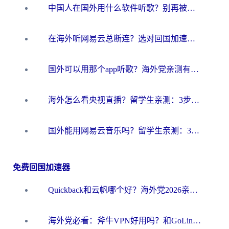
中国人在国外用什么软件听歌？别再被地域限制卡脖子，这篇教你轻松解锁国内音乐库
在海外听网易云总断连？选对回国加速器，告别地区限制和卡顿
国外可以用那个app听歌？海外党亲测有效的回国加速方案，轻松听国内音乐听书
海外怎么看央视直播？留学生亲测：3步解决版权限制+追剧自由
国外能用网易云音乐吗？留学生亲测：3步解决海外听歌难题
免费回国加速器
Quickback和云帆哪个好？海外党2026亲测指南：选对加速器大陆工具，无缝刷国内剧玩国服
海外党必看：斧牛VPN好用吗？和GoLinkVPN对比哪个回国效果更好？