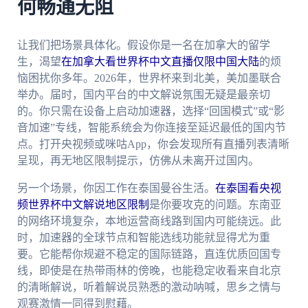
何畅通无阻
让我们把场景具体化。假设你是一名在加拿大的留学
生，渴望
在加拿大看世界杯中文直播仅限中国大陆
的烦
恼困扰你多年。2026年，世界杯来到北美，美加墨联合
举办。届时，国内平台的中文解说氛围无疑是最亲切
的。你只需在设备上启动加速器，选择“回国模式”或“影
音加速”专线，智能系统会为你连接至延迟最低的国内节
点。打开央视频或咪咕App，你会发现所有直播列表清晰
呈现，再无地区限制提示，仿佛从未离开过国内。
另一个场景，你因工作在泰国曼谷生活。
在泰国看央视
频世界杯中文解说地区限制
是你要攻克的问题。东南亚
的网络环境复杂，本地运营商线路到国内可能绕远。此
时，加速器的全球节点和智能选线功能就显得尤为重
要。它能帮你规避不稳定的国际链路，直连优质回国专
线，即使是在热带雨林的傍晚，也能稳定收看来自北京
的清晰解说，听着解说员熟悉的激动呐喊，思乡之情与
观赛激情一同得到慰藉。