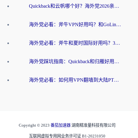
Quickback和云帆哪个好？海外党2026亲测指南：选对加速器大陆工具，无缝刷国内剧玩国服
海外党必看：斧牛VPN好用吗？和GoLinkVPN对比哪个回国效果更好？
海外党必看：斧牛和夏时国际好用吗？3步选对回国加速器，无缝刷国内资源
海外党踩坑指南：Quickback和归雁好用吗？选对加速器才能无缝刷国内资源
海外党必看：如何用VPN翻墙到大陆PTT？一篇解决你所有回国加速痛点
Copyright © 2023
番茄加速器
湖南精准量科技有限公司
互联网虚拟专用网业务许可证 B1-20231050