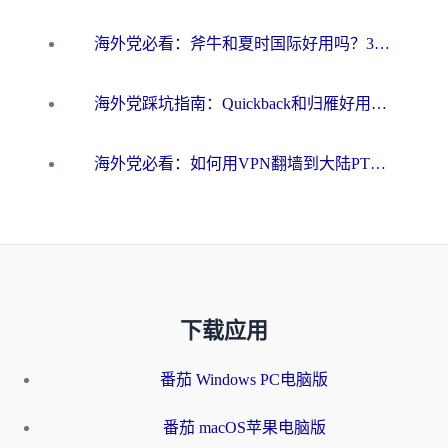
海外党必看：斧牛和夏时国际好用吗？3步选对回国加速器，无缝刷国内资源
海外党踩坑指南：Quickback和归雁好用吗？选对加速器才能无缝刷国内资源
海外党必看：如何用VPN翻墙到大陆PTT？一篇解决你所有回国加速痛点
下载应用
番茄 Windows PC电脑版
番茄 macOS苹果电脑版