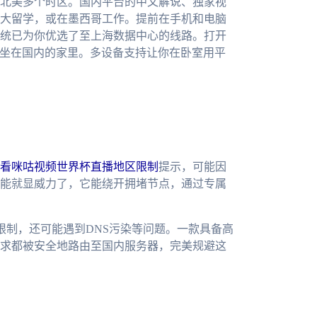
跨北美多个时区。国内平台的中文解说、独家视
大留学，或在墨西哥工作。提前在手机和电脑
统已为你优选了至上海数据中心的线路。打开
就坐在国内的家里。多设备支持让你在卧室用平
看咪咕视频世界杯直播地区限制
提示，可能因
能就显威力了，它能绕开拥堵节点，通过专属
P限制，还可能遇到DNS污染等问题。一款具备高
求都被安全地路由至国内服务器，完美规避这