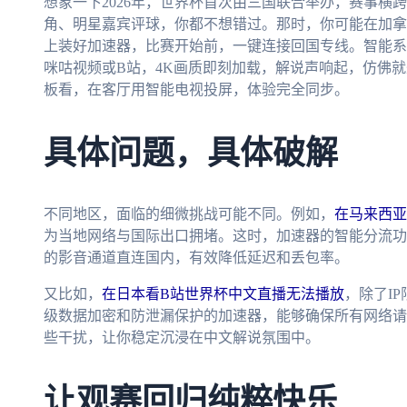
想象一下2026年，世界杯首次由三国联合举办，赛事横
角、明星嘉宾评球，你都不想错过。那时，你可能在加拿
上装好加速器，比赛开始前，一键连接回国专线。智能系
咪咕视频或B站，4K画质即刻加载，解说声响起，仿佛
板看，在客厅用智能电视投屏，体验完全同步。
具体问题，具体破解
不同地区，面临的细微挑战可能不同。例如，
在马来西亚
为当地网络与国际出口拥堵。这时，加速器的智能分流功
的影音通道直连国内，有效降低延迟和丢包率。
又比如，
在日本看B站世界杯中文直播无法播放
，除了I
级数据加密和防泄漏保护的加速器，能够确保所有网络请
些干扰，让你稳定沉浸在中文解说氛围中。
让观赛回归纯粹快乐