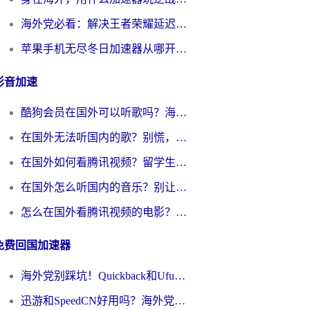
海外党必看：解决王者荣耀延迟的加速器终极指南——从EVE到猫和老鼠，一个工具全搞定
苹果手机无尽冬日加速器从哪开启？海外玩家的冬日生存指南
影音加速
酷狗会员在国外可以听歌吗？海外党亲测有效：3步解决音乐权限难题
在国外无法听国内的歌？别慌，这样操作就能畅听QQ音乐（附亲测加速器推荐）
在国外如何看腾讯视频？留学生亲测有效的回国加速方案
在国外怎么听国内的音乐？别让版权限制断了你的华语歌单
怎么在国外看腾讯视频的电影？海外党亲测有效的回国加速指南
免费回国加速器
海外党别踩坑！Quickback和UfunR好用吗？选对回国加速器才能无缝刷国内资源
迅游和SpeedCN好用吗？海外党如何破解那道看不见的墙