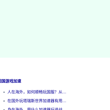
回国游戏加速
人在海外，如何顺畅玩国服？从《王者荣耀》到《云图计划》的加速器终极指南
在国外玩塔瑞斯世界加速器有用吗？海外玩家亲测后的真实答案
身在海外，用什么加速器玩逆战才能告别延迟？