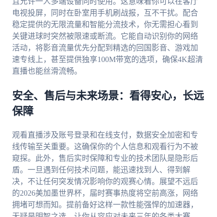
且允许一人多端设备同时使用。这意味着你可以在客厅
电视投屏，同时在卧室用手机刷战报，互不干扰。配合
稳定提供的无限流量和智能分流技术，你无需担心看到
关键进球时突然被限速或断流。它能自动识别你的网络
活动，将影音流量优先分配到精选的回国影音、游戏加
速专线上，甚至提供独享100M带宽的选项，确保4K超清
直播也能丝滑流畅。
安全、售后与未来场景：看得安心，长远
保障
观看直播涉及账号登录和在线支付，数据安全加密和专
线传输至关重要。这确保你的个人信息和观看行为不被
窥探。此外，售后实时保障和专业的技术团队是隐形后
盾。一旦遇到任何技术问题，能迅速找到人、得到解
决，不让任何突发情况影响你的观赛心情。展望不远后
的2026美加墨世界杯，届时赛事热度将空前高涨，网络
拥堵可想而知。提前备好这样一款性能强悍的加速器，
无疑是明智之选，让你从容应对未来三年的各类大赛。