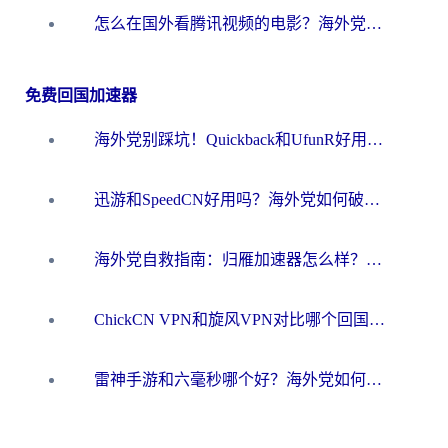
怎么在国外看腾讯视频的电影？海外党亲测有效的回国加速指南
免费回国加速器
海外党别踩坑！Quickback和UfunR好用吗？选对回国加速器才能无缝刷国内资源
迅游和SpeedCN好用吗？海外党如何破解那道看不见的墙
海外党自救指南：归雁加速器怎么样？教你避开坑实现国内资源无缝访问
ChickCN VPN和旋风VPN对比哪个回国效果更好？海外用户的选择困境与出路
雷神手游和六毫秒哪个好？海外党如何真正解锁国内资源