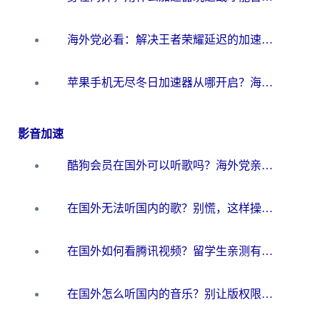
海外党必看：解决王者荣耀延迟的加速器终极指南——从EVE到猫和老鼠，一个工具全搞定
苹果手机无尽冬日加速器从哪开启？海外玩家的冬日生存指南
影音加速
酷狗会员在国外可以听歌吗？海外党亲测有效：3步解决音乐权限难题
在国外无法听国内的歌？别慌，这样操作就能畅听QQ音乐（附亲测加速器推荐）
在国外如何看腾讯视频？留学生亲测有效的回国加速方案
在国外怎么听国内的音乐？别让版权限制断了你的华语歌单