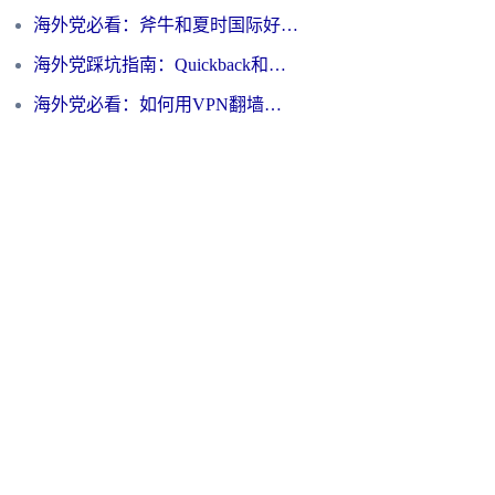
海外党必看：斧牛和夏时国际好用吗？3步选对回国加速器，无缝刷国内资源
海外党踩坑指南：Quickback和归雁好用吗？选对加速器才能无缝刷国内资源
海外党必看：如何用VPN翻墙到大陆PTT？一篇解决你所有回国加速痛点