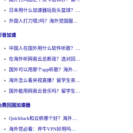
日本用什么加速器玩街头篮球？海外党国服游戏不卡顿的终极攻略
外国人打刀塔2吗？海外党国服游戏加速避坑全攻略
影音加速
中国人在国外用什么软件听歌？别再被地域限制卡脖子，这篇教你轻松解锁国内音乐库
在海外听网易云总断连？选对回国加速器，告别地区限制和卡顿
国外可以用那个app听歌？海外党亲测有效的回国加速方案，轻松听国内音乐听书
海外怎么看央视直播？留学生亲测：3步解决版权限制+追剧自由
国外能用网易云音乐吗？留学生亲测：3步解决海外听歌难题
免费回国加速器
Quickback和云帆哪个好？海外党2026亲测指南：选对加速器大陆工具，无缝刷国内剧玩国服
海外党必看：斧牛VPN好用吗？和GoLinkVPN对比哪个回国效果更好？