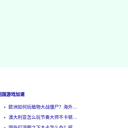
回国游戏加速
欧洲如何玩植物大战僵尸？海外党国服游戏加速避坑指南（附实测对比）
澳大利亚怎么玩节奏大师不卡顿？海外党国服游戏加速终极指南
国外打鸿图之下太卡怎么办？留学生亲测有效的国服游戏加速方案