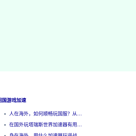
回国游戏加速
人在海外，如何顺畅玩国服？从《王者荣耀》到《云图计划》的加速器终极指南
在国外玩塔瑞斯世界加速器有用吗？海外玩家亲测后的真实答案
身在海外，用什么加速器玩逆战才能告别延迟？