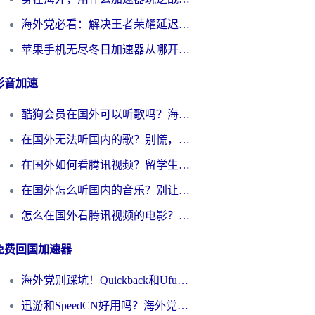
海外党必看：解决王者荣耀延迟的加速器终极指南——从EVE到猫和老鼠，一个工具全搞定
苹果手机无尽冬日加速器从哪开启？海外玩家的冬日生存指南
影音加速
酷狗会员在国外可以听歌吗？海外党亲测有效：3步解决音乐权限难题
在国外无法听国内的歌？别慌，这样操作就能畅听QQ音乐（附亲测加速器推荐）
在国外如何看腾讯视频？留学生亲测有效的回国加速方案
在国外怎么听国内的音乐？别让版权限制断了你的华语歌单
怎么在国外看腾讯视频的电影？海外党亲测有效的回国加速指南
免费回国加速器
海外党别踩坑！Quickback和UfunR好用吗？选对回国加速器才能无缝刷国内资源
迅游和SpeedCN好用吗？海外党如何破解那道看不见的墙