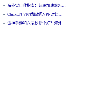
海外党自救指南：归雁加速器怎么样？教你避开坑实现国内资源无缝访问
ChickCN VPN和旋风VPN对比哪个回国效果更好？海外用户的选择困境与出路
雷神手游和六毫秒哪个好？海外党如何真正解锁国内资源