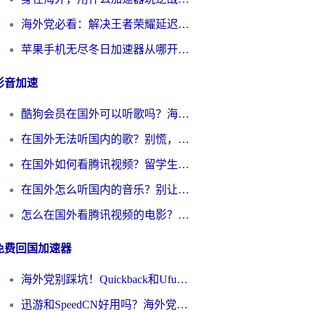
海外党必看：解决王者荣耀延迟的加速器终极指南——从EVE到猫和老鼠，一个工具全搞定
苹果手机无尽冬日加速器从哪开启？海外玩家的冬日生存指南
影音加速
酷狗会员在国外可以听歌吗？海外党亲测有效：3步解决音乐权限难题
在国外无法听国内的歌？别慌，这样操作就能畅听QQ音乐（附亲测加速器推荐）
在国外如何看腾讯视频？留学生亲测有效的回国加速方案
在国外怎么听国内的音乐？别让版权限制断了你的华语歌单
怎么在国外看腾讯视频的电影？海外党亲测有效的回国加速指南
免费回国加速器
海外党别踩坑！Quickback和UfunR好用吗？选对回国加速器才能无缝刷国内资源
迅游和SpeedCN好用吗？海外党如何破解那道看不见的墙