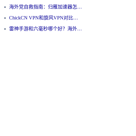
海外党自救指南：归雁加速器怎么样？教你避开坑实现国内资源无缝访问
ChickCN VPN和旋风VPN对比哪个回国效果更好？海外用户的选择困境与出路
雷神手游和六毫秒哪个好？海外党如何真正解锁国内资源