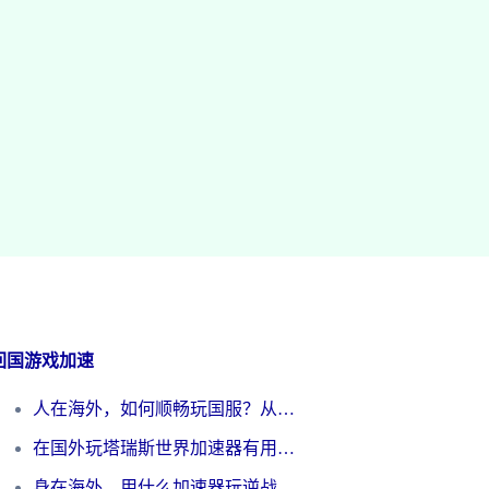
回国游戏加速
人在海外，如何顺畅玩国服？从《王者荣耀》到《云图计划》的加速器终极指南
在国外玩塔瑞斯世界加速器有用吗？海外玩家亲测后的真实答案
身在海外，用什么加速器玩逆战才能告别延迟？