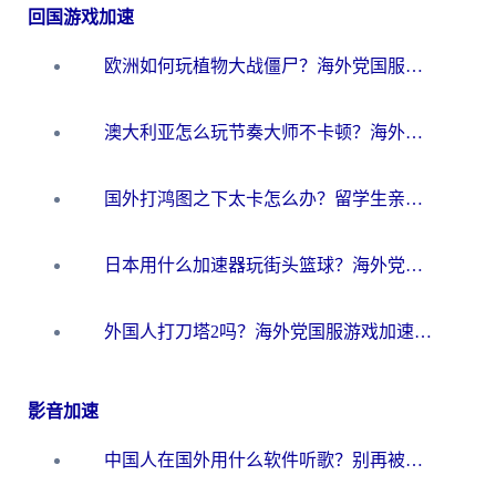
回国游戏加速
欧洲如何玩植物大战僵尸？海外党国服游戏加速避坑指南（附实测对比）
澳大利亚怎么玩节奏大师不卡顿？海外党国服游戏加速终极指南
国外打鸿图之下太卡怎么办？留学生亲测有效的国服游戏加速方案
日本用什么加速器玩街头篮球？海外党国服游戏不卡顿的终极攻略
外国人打刀塔2吗？海外党国服游戏加速避坑全攻略
影音加速
中国人在国外用什么软件听歌？别再被地域限制卡脖子，这篇教你轻松解锁国内音乐库