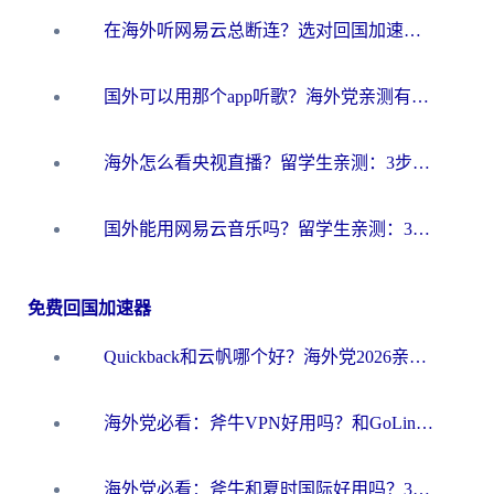
在海外听网易云总断连？选对回国加速器，告别地区限制和卡顿
国外可以用那个app听歌？海外党亲测有效的回国加速方案，轻松听国内音乐听书
海外怎么看央视直播？留学生亲测：3步解决版权限制+追剧自由
国外能用网易云音乐吗？留学生亲测：3步解决海外听歌难题
免费回国加速器
Quickback和云帆哪个好？海外党2026亲测指南：选对加速器大陆工具，无缝刷国内剧玩国服
海外党必看：斧牛VPN好用吗？和GoLinkVPN对比哪个回国效果更好？
海外党必看：斧牛和夏时国际好用吗？3步选对回国加速器，无缝刷国内资源