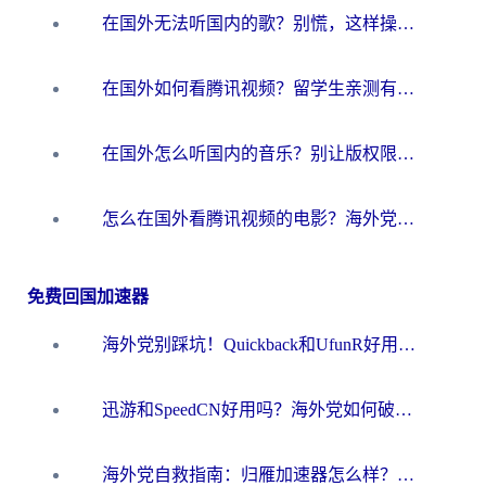
在国外无法听国内的歌？别慌，这样操作就能畅听QQ音乐（附亲测加速器推荐）
在国外如何看腾讯视频？留学生亲测有效的回国加速方案
在国外怎么听国内的音乐？别让版权限制断了你的华语歌单
怎么在国外看腾讯视频的电影？海外党亲测有效的回国加速指南
免费回国加速器
海外党别踩坑！Quickback和UfunR好用吗？选对回国加速器才能无缝刷国内资源
迅游和SpeedCN好用吗？海外党如何破解那道看不见的墙
海外党自救指南：归雁加速器怎么样？教你避开坑实现国内资源无缝访问