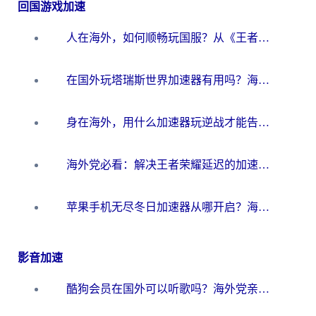
回国游戏加速
人在海外，如何顺畅玩国服？从《王者荣耀》到《云图计划》的加速器终极指南
在国外玩塔瑞斯世界加速器有用吗？海外玩家亲测后的真实答案
身在海外，用什么加速器玩逆战才能告别延迟？
海外党必看：解决王者荣耀延迟的加速器终极指南——从EVE到猫和老鼠，一个工具全搞定
苹果手机无尽冬日加速器从哪开启？海外玩家的冬日生存指南
影音加速
酷狗会员在国外可以听歌吗？海外党亲测有效：3步解决音乐权限难题