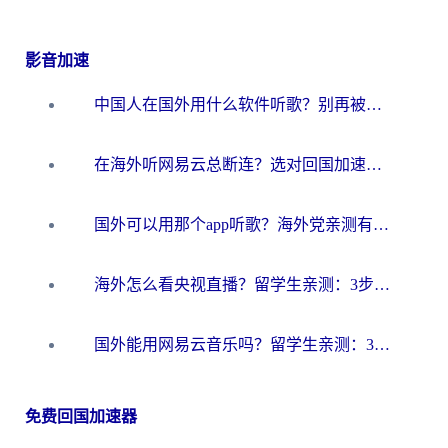
影音加速
中国人在国外用什么软件听歌？别再被地域限制卡脖子，这篇教你轻松解锁国内音乐库
在海外听网易云总断连？选对回国加速器，告别地区限制和卡顿
国外可以用那个app听歌？海外党亲测有效的回国加速方案，轻松听国内音乐听书
海外怎么看央视直播？留学生亲测：3步解决版权限制+追剧自由
国外能用网易云音乐吗？留学生亲测：3步解决海外听歌难题
免费回国加速器