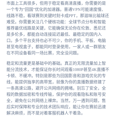
市面上工具很多，但用于稳定看高清直播，你需要的是
一个专为“回国”优化的加速器。普通VPN可能速度慢、
线路不稳，看球赛到关键时刻卡成PPT，那滋味比输球还
难受。你需要关注几个硬核功能：全球节点分布和智能
推荐最优线路是关键，它能确保无论你在伦敦、悉尼还
是多伦多，都能自动连接延迟最低、最稳定的国内入
口。多个平台支持也必不可少，你的手机、平板、电脑
甚至电视盒子，都能同时登录使用，一家人或一群朋友
在不同设备看同一场比赛，完全没问题。
稳定和流量更是基础中的基础。真正的无限流量加上智
能分流技术，才能保证你长时间观看1080P甚至4K直播不
卡顿、不缓冲。特别是那些为回国影音和游戏优化的专
线，能提供独享的高带宽，就像为你的直播数据修建了
一条高速公路，避开公共网络的拥堵。别忘了安全，全
程的数据加密和专线传输，保护你的观看隐私和账号安
全，避免在公共网络上裸奔。当然，万一遇到问题，售
后实时保障和专业的技术团队响应，能让你在赛前迅速
解决麻烦，而不是对着客服机器人干着急。