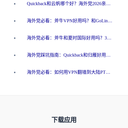
Quickback和云帆哪个好？海外党2026亲测指南：选对加速器大陆工具，无缝刷国内剧玩国服
海外党必看：斧牛VPN好用吗？和GoLinkVPN对比哪个回国效果更好？
海外党必看：斧牛和夏时国际好用吗？3步选对回国加速器，无缝刷国内资源
海外党踩坑指南：Quickback和归雁好用吗？选对加速器才能无缝刷国内资源
海外党必看：如何用VPN翻墙到大陆PTT？一篇解决你所有回国加速痛点
下载应用