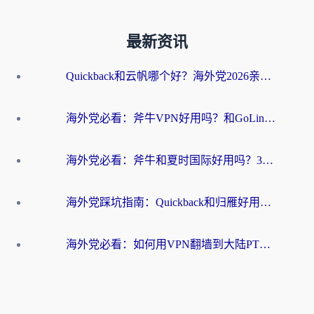
最新资讯
Quickback和云帆哪个好？海外党2026亲测指南：选对加速器大陆工具，无缝刷国内剧玩国服
海外党必看：斧牛VPN好用吗？和GoLinkVPN对比哪个回国效果更好？
海外党必看：斧牛和夏时国际好用吗？3步选对回国加速器，无缝刷国内资源
海外党踩坑指南：Quickback和归雁好用吗？选对加速器才能无缝刷国内资源
海外党必看：如何用VPN翻墙到大陆PTT？一篇解决你所有回国加速痛点