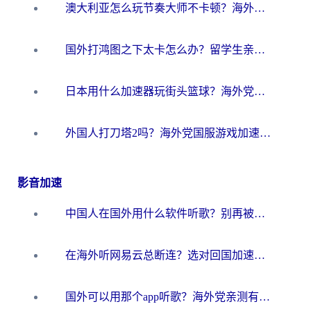
澳大利亚怎么玩节奏大师不卡顿？海外党国服游戏加速终极指南
国外打鸿图之下太卡怎么办？留学生亲测有效的国服游戏加速方案
日本用什么加速器玩街头篮球？海外党国服游戏不卡顿的终极攻略
外国人打刀塔2吗？海外党国服游戏加速避坑全攻略
影音加速
中国人在国外用什么软件听歌？别再被地域限制卡脖子，这篇教你轻松解锁国内音乐库
在海外听网易云总断连？选对回国加速器，告别地区限制和卡顿
国外可以用那个app听歌？海外党亲测有效的回国加速方案，轻松听国内音乐听书