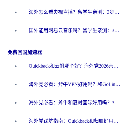
海外怎么看央视直播？留学生亲测：3步解决版权限制+追剧自由
国外能用网易云音乐吗？留学生亲测：3步解决海外听歌难题
免费回国加速器
Quickback和云帆哪个好？海外党2026亲测指南：选对加速器大陆工具，无缝刷国内剧玩国服
海外党必看：斧牛VPN好用吗？和GoLinkVPN对比哪个回国效果更好？
海外党必看：斧牛和夏时国际好用吗？3步选对回国加速器，无缝刷国内资源
海外党踩坑指南：Quickback和归雁好用吗？选对加速器才能无缝刷国内资源