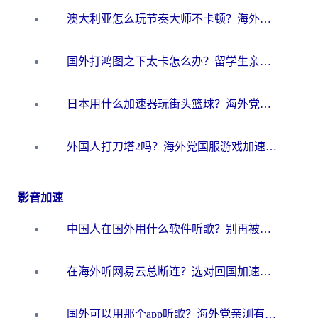
澳大利亚怎么玩节奏大师不卡顿？海外党国服游戏加速终极指南
国外打鸿图之下太卡怎么办？留学生亲测有效的国服游戏加速方案
日本用什么加速器玩街头篮球？海外党国服游戏不卡顿的终极攻略
外国人打刀塔2吗？海外党国服游戏加速避坑全攻略
影音加速
中国人在国外用什么软件听歌？别再被地域限制卡脖子，这篇教你轻松解锁国内音乐库
在海外听网易云总断连？选对回国加速器，告别地区限制和卡顿
国外可以用那个app听歌？海外党亲测有效的回国加速方案，轻松听国内音乐听书