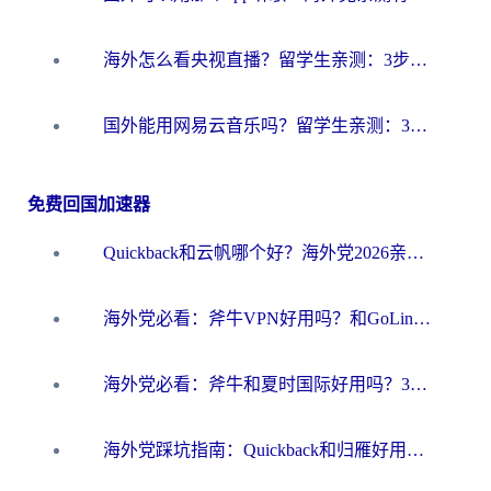
海外怎么看央视直播？留学生亲测：3步解决版权限制+追剧自由
国外能用网易云音乐吗？留学生亲测：3步解决海外听歌难题
免费回国加速器
Quickback和云帆哪个好？海外党2026亲测指南：选对加速器大陆工具，无缝刷国内剧玩国服
海外党必看：斧牛VPN好用吗？和GoLinkVPN对比哪个回国效果更好？
海外党必看：斧牛和夏时国际好用吗？3步选对回国加速器，无缝刷国内资源
海外党踩坑指南：Quickback和归雁好用吗？选对加速器才能无缝刷国内资源