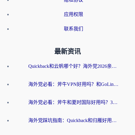
应用权限
联系我们
最新资讯
Quickback和云帆哪个好？海外党2026亲测指南：选对加速器大陆工具，无缝刷国内剧玩国服
海外党必看：斧牛VPN好用吗？和GoLinkVPN对比哪个回国效果更好？
海外党必看：斧牛和夏时国际好用吗？3步选对回国加速器，无缝刷国内资源
海外党踩坑指南：Quickback和归雁好用吗？选对加速器才能无缝刷国内资源