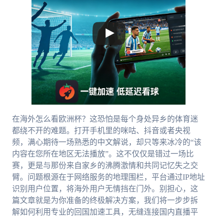
在海外怎么看欧洲杯？这恐怕是每个身处异乡的体育迷
都绕不开的难题。打开手机里的咪咕、抖音或者央视
频，满心期待一场熟悉的中文解说，却只等来冰冷的“该
内容在您所在地区无法播放”。这不仅仅是错过一场比
赛，更是与那份来自家乡的沸腾激情和共同记忆失之交
臂。问题根源在于网络服务的地理围栏，平台通过IP地址
识别用户位置，将海外用户无情挡在门外。别担心，这
篇文章就是为你准备的终极解决方案，我们将一步步拆
解如何利用专业的回国加速工具，无缝连接国内直播平