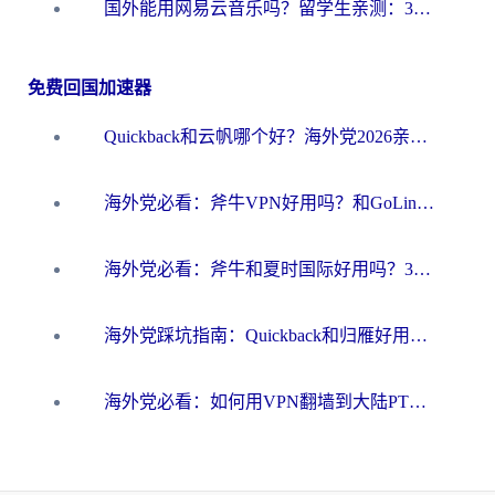
国外能用网易云音乐吗？留学生亲测：3步解决海外听歌难题
免费回国加速器
Quickback和云帆哪个好？海外党2026亲测指南：选对加速器大陆工具，无缝刷国内剧玩国服
海外党必看：斧牛VPN好用吗？和GoLinkVPN对比哪个回国效果更好？
海外党必看：斧牛和夏时国际好用吗？3步选对回国加速器，无缝刷国内资源
海外党踩坑指南：Quickback和归雁好用吗？选对加速器才能无缝刷国内资源
海外党必看：如何用VPN翻墙到大陆PTT？一篇解决你所有回国加速痛点