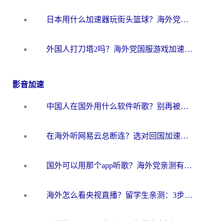
日本用什么加速器玩街头篮球？海外党国服游戏不卡顿的终极攻略
外国人打刀塔2吗？海外党国服游戏加速避坑全攻略
影音加速
中国人在国外用什么软件听歌？别再被地域限制卡脖子，这篇教你轻松解锁国内音乐库
在海外听网易云总断连？选对回国加速器，告别地区限制和卡顿
国外可以用那个app听歌？海外党亲测有效的回国加速方案，轻松听国内音乐听书
海外怎么看央视直播？留学生亲测：3步解决版权限制+追剧自由