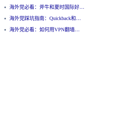
海外党必看：斧牛和夏时国际好用吗？3步选对回国加速器，无缝刷国内资源
海外党踩坑指南：Quickback和归雁好用吗？选对加速器才能无缝刷国内资源
海外党必看：如何用VPN翻墙到大陆PTT？一篇解决你所有回国加速痛点