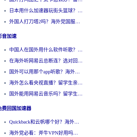
日本用什么加速器玩街头篮球？海外党国服游戏不卡顿的终极攻略
外国人打刀塔2吗？海外党国服游戏加速避坑全攻略
影音加速
中国人在国外用什么软件听歌？别再被地域限制卡脖子，这篇教你轻松解锁国内音乐库
在海外听网易云总断连？选对回国加速器，告别地区限制和卡顿
国外可以用那个app听歌？海外党亲测有效的回国加速方案，轻松听国内音乐听书
海外怎么看央视直播？留学生亲测：3步解决版权限制+追剧自由
国外能用网易云音乐吗？留学生亲测：3步解决海外听歌难题
免费回国加速器
Quickback和云帆哪个好？海外党2026亲测指南：选对加速器大陆工具，无缝刷国内剧玩国服
海外党必看：斧牛VPN好用吗？和GoLinkVPN对比哪个回国效果更好？