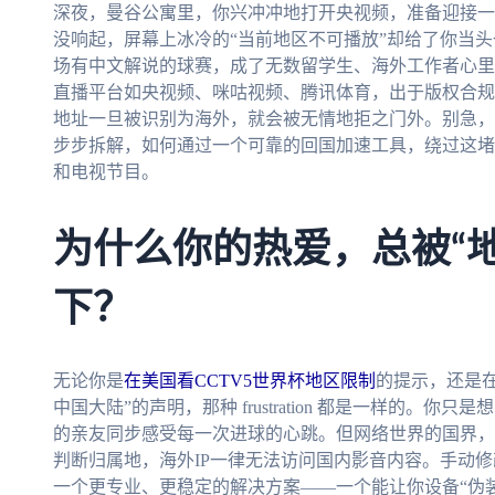
深夜，曼谷公寓里，你兴冲冲地打开央视频，准备迎接一
没响起，屏幕上冰冷的“当前地区不可播放”却给了你当
场有中文解说的球赛，成了无数留学生、海外工作者心里
直播平台如央视频、咪咕视频、腾讯体育，出于版权合规
地址一旦被识别为海外，就会被无情地拒之门外。别急，
步步拆解，如何通过一个可靠的回国加速工具，绕过这堵
和电视节目。
为什么你的热爱，总被“
下？
无论你是
在美国看CCTV5世界杯地区限制
的提示，还是
中国大陆”的声明，那种 frustration 都是一样的。
的亲友同步感受每一次进球的心跳。但网络世界的国界，
判断归属地，海外IP一律无法访问国内影音内容。手动修
一个更专业、更稳定的解决方案——一个能让你设备“伪