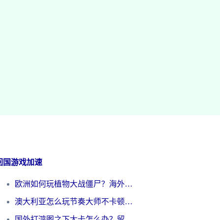
回国游戏加速
欧洲如何玩植物大战僵尸？海外党国服游戏加速避坑指南（附实测对比）
澳大利亚怎么玩节奏大师不卡顿？海外党国服游戏加速终极指南
国外打鸿图之下太卡怎么办？留学生亲测有效的国服游戏加速方案