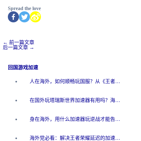
Spread the love
←
前一篇文章
后一篇文章
→
回国游戏加速
人在海外，如何顺畅玩国服？从《王者荣耀》到《云图计划》的加速器终极指南
在国外玩塔瑞斯世界加速器有用吗？海外玩家亲测后的真实答案
身在海外，用什么加速器玩逆战才能告别延迟？
海外党必看：解决王者荣耀延迟的加速器终极指南——从EVE到猫和老鼠，一个工具全搞定