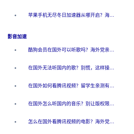
苹果手机无尽冬日加速器从哪开启？海外玩家的冬日生存指南
影音加速
酷狗会员在国外可以听歌吗？海外党亲测有效：3步解决音乐权限难题
在国外无法听国内的歌？别慌，这样操作就能畅听QQ音乐（附亲测加速器推荐）
在国外如何看腾讯视频？留学生亲测有效的回国加速方案
在国外怎么听国内的音乐？别让版权限制断了你的华语歌单
怎么在国外看腾讯视频的电影？海外党亲测有效的回国加速指南