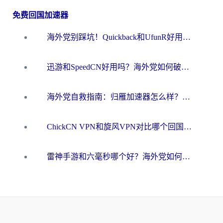
免费回国加速器
海外党别踩坑！Quickback和UfunR好用吗？选对回国加速器才能无缝刷国内资源
迅游和SpeedCN好用吗？海外党如何破解那道看不见的墙
海外党自救指南：归雁加速器怎么样？教你避开坑实现国内资源无缝访问
ChickCN VPN和旋风VPN对比哪个回国效果更好？海外用户的选择困境与出路
雷神手游和六毫秒哪个好？海外党如何真正解锁国内资源