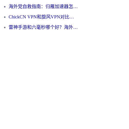
海外党自救指南：归雁加速器怎么样？教你避开坑实现国内资源无缝访问
ChickCN VPN和旋风VPN对比哪个回国效果更好？海外用户的选择困境与出路
雷神手游和六毫秒哪个好？海外党如何真正解锁国内资源