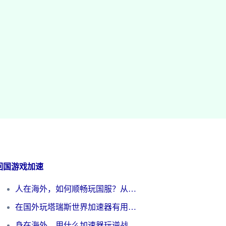
回国游戏加速
人在海外，如何顺畅玩国服？从《王者荣耀》到《云图计划》的加速器终极指南
在国外玩塔瑞斯世界加速器有用吗？海外玩家亲测后的真实答案
身在海外，用什么加速器玩逆战才能告别延迟？