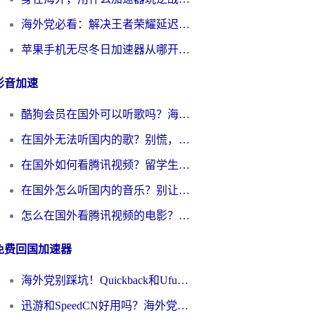
海外党必看：解决王者荣耀延迟的加速器终极指南——从EVE到猫和老鼠，一个工具全搞定
苹果手机无尽冬日加速器从哪开启？海外玩家的冬日生存指南
影音加速
酷狗会员在国外可以听歌吗？海外党亲测有效：3步解决音乐权限难题
在国外无法听国内的歌？别慌，这样操作就能畅听QQ音乐（附亲测加速器推荐）
在国外如何看腾讯视频？留学生亲测有效的回国加速方案
在国外怎么听国内的音乐？别让版权限制断了你的华语歌单
怎么在国外看腾讯视频的电影？海外党亲测有效的回国加速指南
免费回国加速器
海外党别踩坑！Quickback和UfunR好用吗？选对回国加速器才能无缝刷国内资源
迅游和SpeedCN好用吗？海外党如何破解那道看不见的墙