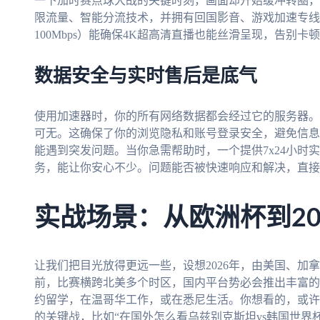
一下加时赛点球大战的关键时刻，画面却开始缓冲转圈，
限流量、智能分流技术，并拥有回国影音、游戏加速专线
100Mbps）能确保4K超高清直播也能丝滑呈现，告别卡
数据安全与实时售后是底气
使用加速器时，你的所有网络数据都会经过它的服务器。
可无。这确保了你的浏览隐私和账号登录安全，避免信息
能遇到突发问题。当你急需帮助时，一个提供7x24小时
务，能让你安心不少。问题能否被快速响应和解决，直接
实战场景：从欧洲杯到20
让我们把目光放得更远一些，设想2026年，由美国、加
前，比赛横跨北美多个时区，国内平台势必会推出丰富的
约留学，在温哥华工作，或在悉尼生活。你想看的，或许
的关键战，比如“在国外怎么看乌兹别克斯坦vs韩国世界