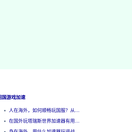
回国游戏加速
人在海外，如何顺畅玩国服？从《王者荣耀》到《云图计划》的加速器终极指南
在国外玩塔瑞斯世界加速器有用吗？海外玩家亲测后的真实答案
身在海外，用什么加速器玩逆战才能告别延迟？