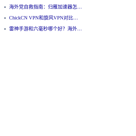
海外党自救指南：归雁加速器怎么样？教你避开坑实现国内资源无缝访问
ChickCN VPN和旋风VPN对比哪个回国效果更好？海外用户的选择困境与出路
雷神手游和六毫秒哪个好？海外党如何真正解锁国内资源