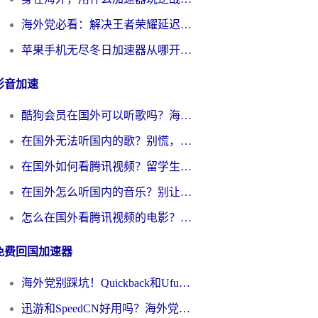
海外党必看：解决王者荣耀延迟的加速器终极指南——从EVE到猫和老鼠，一个工具全搞定
苹果手机无尽冬日加速器从哪开启？海外玩家的冬日生存指南
影音加速
酷狗会员在国外可以听歌吗？海外党亲测有效：3步解决音乐权限难题
在国外无法听国内的歌？别慌，这样操作就能畅听QQ音乐（附亲测加速器推荐）
在国外如何看腾讯视频？留学生亲测有效的回国加速方案
在国外怎么听国内的音乐？别让版权限制断了你的华语歌单
怎么在国外看腾讯视频的电影？海外党亲测有效的回国加速指南
免费回国加速器
海外党别踩坑！Quickback和UfunR好用吗？选对回国加速器才能无缝刷国内资源
迅游和SpeedCN好用吗？海外党如何破解那道看不见的墙