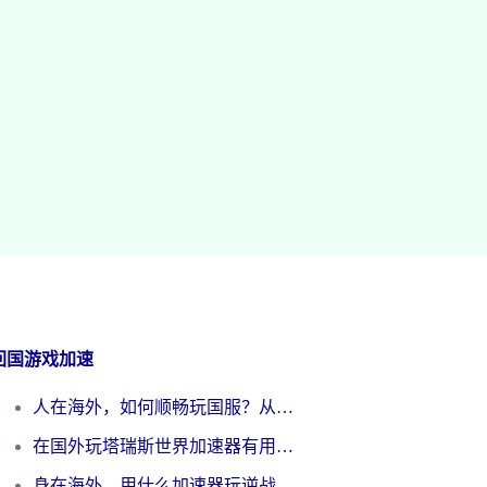
回国游戏加速
人在海外，如何顺畅玩国服？从《王者荣耀》到《云图计划》的加速器终极指南
在国外玩塔瑞斯世界加速器有用吗？海外玩家亲测后的真实答案
身在海外，用什么加速器玩逆战才能告别延迟？