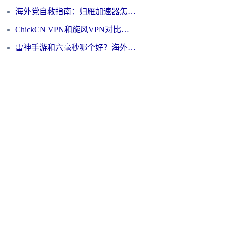
海外党自救指南：归雁加速器怎么样？教你避开坑实现国内资源无缝访问
ChickCN VPN和旋风VPN对比哪个回国效果更好？海外用户的选择困境与出路
雷神手游和六毫秒哪个好？海外党如何真正解锁国内资源