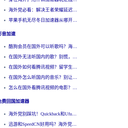
海外党必看：解决王者荣耀延迟的加速器终极指南——从EVE到猫和老鼠，一个工具全搞定
苹果手机无尽冬日加速器从哪开启？海外玩家的冬日生存指南
影音加速
酷狗会员在国外可以听歌吗？海外党亲测有效：3步解决音乐权限难题
在国外无法听国内的歌？别慌，这样操作就能畅听QQ音乐（附亲测加速器推荐）
在国外如何看腾讯视频？留学生亲测有效的回国加速方案
在国外怎么听国内的音乐？别让版权限制断了你的华语歌单
怎么在国外看腾讯视频的电影？海外党亲测有效的回国加速指南
免费回国加速器
海外党别踩坑！Quickback和UfunR好用吗？选对回国加速器才能无缝刷国内资源
迅游和SpeedCN好用吗？海外党如何破解那道看不见的墙