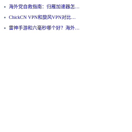
海外党自救指南：归雁加速器怎么样？教你避开坑实现国内资源无缝访问
ChickCN VPN和旋风VPN对比哪个回国效果更好？海外用户的选择困境与出路
雷神手游和六毫秒哪个好？海外党如何真正解锁国内资源