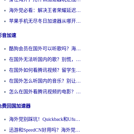
海外党必看：解决王者荣耀延迟的加速器终极指南——从EVE到猫和老鼠，一个工具全搞定
苹果手机无尽冬日加速器从哪开启？海外玩家的冬日生存指南
影音加速
酷狗会员在国外可以听歌吗？海外党亲测有效：3步解决音乐权限难题
在国外无法听国内的歌？别慌，这样操作就能畅听QQ音乐（附亲测加速器推荐）
在国外如何看腾讯视频？留学生亲测有效的回国加速方案
在国外怎么听国内的音乐？别让版权限制断了你的华语歌单
怎么在国外看腾讯视频的电影？海外党亲测有效的回国加速指南
免费回国加速器
海外党别踩坑！Quickback和UfunR好用吗？选对回国加速器才能无缝刷国内资源
迅游和SpeedCN好用吗？海外党如何破解那道看不见的墙