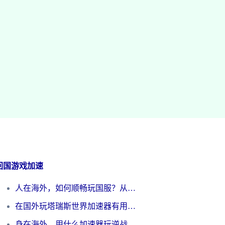
回国游戏加速
人在海外，如何顺畅玩国服？从《王者荣耀》到《云图计划》的加速器终极指南
在国外玩塔瑞斯世界加速器有用吗？海外玩家亲测后的真实答案
身在海外，用什么加速器玩逆战才能告别延迟？