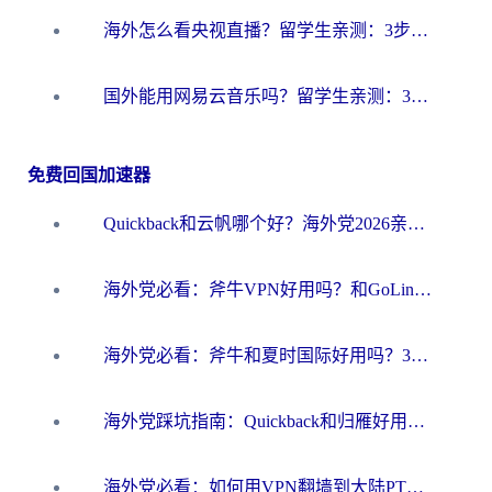
海外怎么看央视直播？留学生亲测：3步解决版权限制+追剧自由
国外能用网易云音乐吗？留学生亲测：3步解决海外听歌难题
免费回国加速器
Quickback和云帆哪个好？海外党2026亲测指南：选对加速器大陆工具，无缝刷国内剧玩国服
海外党必看：斧牛VPN好用吗？和GoLinkVPN对比哪个回国效果更好？
海外党必看：斧牛和夏时国际好用吗？3步选对回国加速器，无缝刷国内资源
海外党踩坑指南：Quickback和归雁好用吗？选对加速器才能无缝刷国内资源
海外党必看：如何用VPN翻墙到大陆PTT？一篇解决你所有回国加速痛点