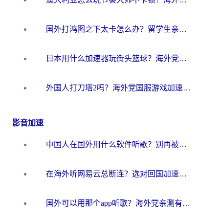
国外打鸿图之下太卡怎么办？留学生亲测有效的国服游戏加速方案
日本用什么加速器玩街头篮球？海外党国服游戏不卡顿的终极攻略
外国人打刀塔2吗？海外党国服游戏加速避坑全攻略
影音加速
中国人在国外用什么软件听歌？别再被地域限制卡脖子，这篇教你轻松解锁国内音乐库
在海外听网易云总断连？选对回国加速器，告别地区限制和卡顿
国外可以用那个app听歌？海外党亲测有效的回国加速方案，轻松听国内音乐听书