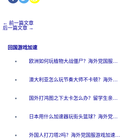
←
前一篇文章
后一篇文章
→
回国游戏加速
欧洲如何玩植物大战僵尸？海外党国服游戏加速避坑指南（附实测对比）
澳大利亚怎么玩节奏大师不卡顿？海外党国服游戏加速终极指南
国外打鸿图之下太卡怎么办？留学生亲测有效的国服游戏加速方案
日本用什么加速器玩街头篮球？海外党国服游戏不卡顿的终极攻略
外国人打刀塔2吗？海外党国服游戏加速避坑全攻略