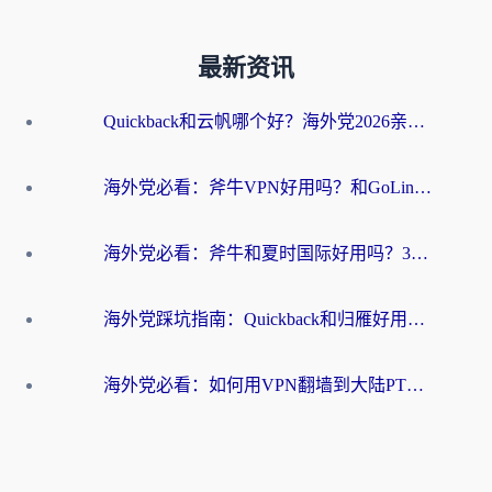
最新资讯
Quickback和云帆哪个好？海外党2026亲测指南：选对加速器大陆工具，无缝刷国内剧玩国服
海外党必看：斧牛VPN好用吗？和GoLinkVPN对比哪个回国效果更好？
海外党必看：斧牛和夏时国际好用吗？3步选对回国加速器，无缝刷国内资源
海外党踩坑指南：Quickback和归雁好用吗？选对加速器才能无缝刷国内资源
海外党必看：如何用VPN翻墙到大陆PTT？一篇解决你所有回国加速痛点