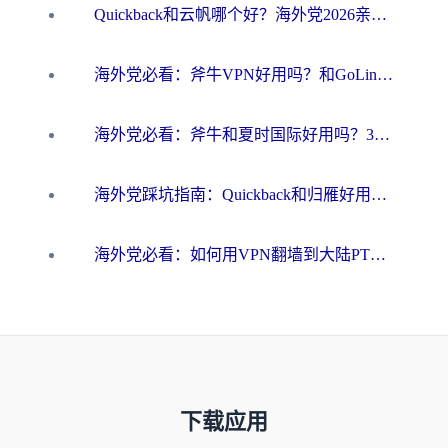
Quickback和云帆哪个好？海外党2026亲测指南：选对加速器大陆工具，无缝刷国内剧玩国服
海外党必看：斧牛VPN好用吗？和GoLinkVPN对比哪个回国效果更好？
海外党必看：斧牛和夏时国际好用吗？3步选对回国加速器，无缝刷国内资源
海外党踩坑指南：Quickback和归雁好用吗？选对加速器才能无缝刷国内资源
海外党必看：如何用VPN翻墙到大陆PTT？一篇解决你所有回国加速痛点
下载应用