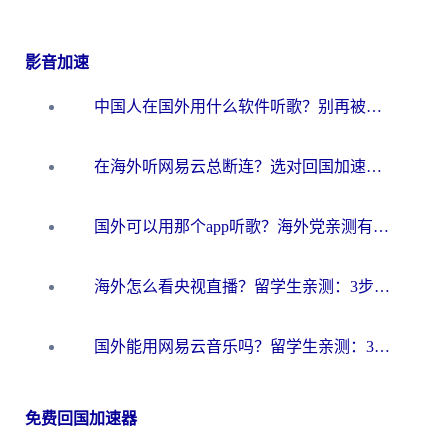
影音加速
中国人在国外用什么软件听歌？别再被地域限制卡脖子，这篇教你轻松解锁国内音乐库
在海外听网易云总断连？选对回国加速器，告别地区限制和卡顿
国外可以用那个app听歌？海外党亲测有效的回国加速方案，轻松听国内音乐听书
海外怎么看央视直播？留学生亲测：3步解决版权限制+追剧自由
国外能用网易云音乐吗？留学生亲测：3步解决海外听歌难题
免费回国加速器