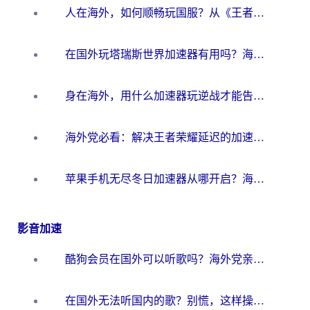
人在海外，如何顺畅玩国服？从《王者荣耀》到《云图计划》的加速器终极指南
在国外玩塔瑞斯世界加速器有用吗？海外玩家亲测后的真实答案
身在海外，用什么加速器玩逆战才能告别延迟？
海外党必看：解决王者荣耀延迟的加速器终极指南——从EVE到猫和老鼠，一个工具全搞定
苹果手机无尽冬日加速器从哪开启？海外玩家的冬日生存指南
影音加速
酷狗会员在国外可以听歌吗？海外党亲测有效：3步解决音乐权限难题
在国外无法听国内的歌？别慌，这样操作就能畅听QQ音乐（附亲测加速器推荐）