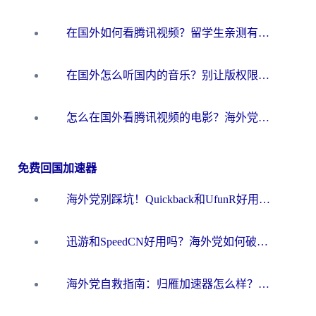
在国外如何看腾讯视频？留学生亲测有效的回国加速方案
在国外怎么听国内的音乐？别让版权限制断了你的华语歌单
怎么在国外看腾讯视频的电影？海外党亲测有效的回国加速指南
免费回国加速器
海外党别踩坑！Quickback和UfunR好用吗？选对回国加速器才能无缝刷国内资源
迅游和SpeedCN好用吗？海外党如何破解那道看不见的墙
海外党自救指南：归雁加速器怎么样？教你避开坑实现国内资源无缝访问