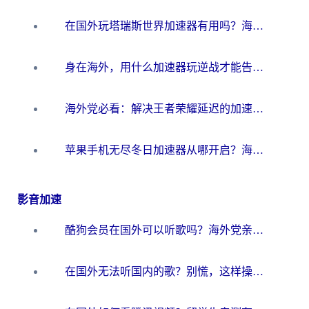
在国外玩塔瑞斯世界加速器有用吗？海外玩家亲测后的真实答案
身在海外，用什么加速器玩逆战才能告别延迟？
海外党必看：解决王者荣耀延迟的加速器终极指南——从EVE到猫和老鼠，一个工具全搞定
苹果手机无尽冬日加速器从哪开启？海外玩家的冬日生存指南
影音加速
酷狗会员在国外可以听歌吗？海外党亲测有效：3步解决音乐权限难题
在国外无法听国内的歌？别慌，这样操作就能畅听QQ音乐（附亲测加速器推荐）