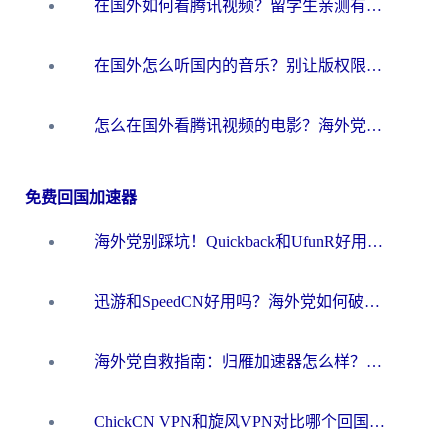
在国外如何看腾讯视频？留学生亲测有效的回国加速方案
在国外怎么听国内的音乐？别让版权限制断了你的华语歌单
怎么在国外看腾讯视频的电影？海外党亲测有效的回国加速指南
免费回国加速器
海外党别踩坑！Quickback和UfunR好用吗？选对回国加速器才能无缝刷国内资源
迅游和SpeedCN好用吗？海外党如何破解那道看不见的墙
海外党自救指南：归雁加速器怎么样？教你避开坑实现国内资源无缝访问
ChickCN VPN和旋风VPN对比哪个回国效果更好？海外用户的选择困境与出路