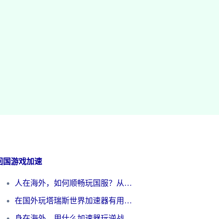
回国游戏加速
人在海外，如何顺畅玩国服？从《王者荣耀》到《云图计划》的加速器终极指南
在国外玩塔瑞斯世界加速器有用吗？海外玩家亲测后的真实答案
身在海外，用什么加速器玩逆战才能告别延迟？