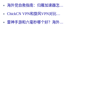
海外党自救指南：归雁加速器怎么样？教你避开坑实现国内资源无缝访问
ChickCN VPN和旋风VPN对比哪个回国效果更好？海外用户的选择困境与出路
雷神手游和六毫秒哪个好？海外党如何真正解锁国内资源