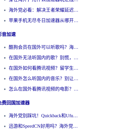
海外党必看：解决王者荣耀延迟的加速器终极指南——从EVE到猫和老鼠，一个工具全搞定
苹果手机无尽冬日加速器从哪开启？海外玩家的冬日生存指南
影音加速
酷狗会员在国外可以听歌吗？海外党亲测有效：3步解决音乐权限难题
在国外无法听国内的歌？别慌，这样操作就能畅听QQ音乐（附亲测加速器推荐）
在国外如何看腾讯视频？留学生亲测有效的回国加速方案
在国外怎么听国内的音乐？别让版权限制断了你的华语歌单
怎么在国外看腾讯视频的电影？海外党亲测有效的回国加速指南
免费回国加速器
海外党别踩坑！Quickback和UfunR好用吗？选对回国加速器才能无缝刷国内资源
迅游和SpeedCN好用吗？海外党如何破解那道看不见的墙