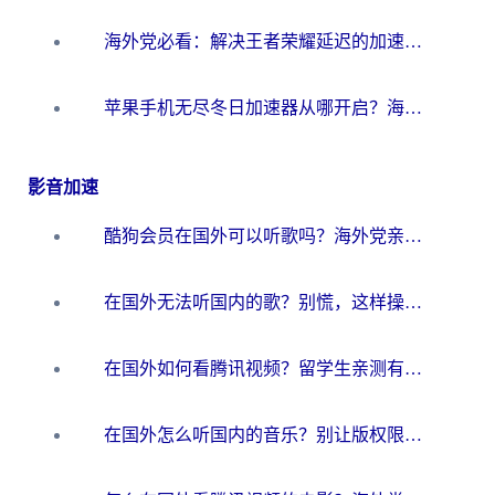
海外党必看：解决王者荣耀延迟的加速器终极指南——从EVE到猫和老鼠，一个工具全搞定
苹果手机无尽冬日加速器从哪开启？海外玩家的冬日生存指南
影音加速
酷狗会员在国外可以听歌吗？海外党亲测有效：3步解决音乐权限难题
在国外无法听国内的歌？别慌，这样操作就能畅听QQ音乐（附亲测加速器推荐）
在国外如何看腾讯视频？留学生亲测有效的回国加速方案
在国外怎么听国内的音乐？别让版权限制断了你的华语歌单