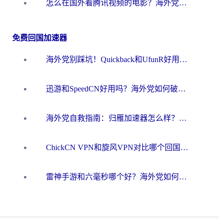
怎么在国外看腾讯视频的电影？海外党亲测有效的回国加速指南
免费回国加速器
海外党别踩坑！Quickback和UfunR好用吗？选对回国加速器才能无缝刷国内资源
迅游和SpeedCN好用吗？海外党如何破解那道看不见的墙
海外党自救指南：归雁加速器怎么样？教你避开坑实现国内资源无缝访问
ChickCN VPN和旋风VPN对比哪个回国效果更好？海外用户的选择困境与出路
雷神手游和六毫秒哪个好？海外党如何真正解锁国内资源