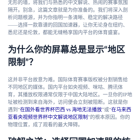
无形的墙，将我们与熟悉的中文解说、热闹的赛事氛围
隔开。别急，这篇文章就是为你准备的。我们将深入剖
析问题根源，并为你指明一条清晰、稳定的解决路径
——选择一款靠谱的回国加速器，让你无论身在纽约、
悉尼还是伦敦，都能无缝畅享国内平台的体育盛宴。
为什么你的屏幕总是显示“地区
限制”？
这并非平台故意为难。国际体育赛事版权被分割销售给
不同地区的媒体。国内平台如央视频、咪咕、腾讯体
育，其播放权限通常仅限于中国大陆地区。一旦你的IP地
址被检测到来自海外，访问便会立刻被阻断。这就是你
遇到“
在国外看世界杯巴西 vs 海地无法播放
”或“
在马来西
亚看央视频世界杯中文解说地区限制
”的根本原因。你的
物理位置，成了观看的最大障碍。