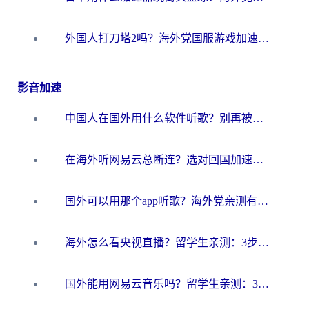
外国人打刀塔2吗？海外党国服游戏加速避坑全攻略
影音加速
中国人在国外用什么软件听歌？别再被地域限制卡脖子，这篇教你轻松解锁国内音乐库
在海外听网易云总断连？选对回国加速器，告别地区限制和卡顿
国外可以用那个app听歌？海外党亲测有效的回国加速方案，轻松听国内音乐听书
海外怎么看央视直播？留学生亲测：3步解决版权限制+追剧自由
国外能用网易云音乐吗？留学生亲测：3步解决海外听歌难题