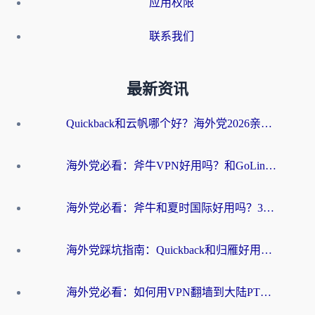
应用权限
联系我们
最新资讯
Quickback和云帆哪个好？海外党2026亲测指南：选对加速器大陆工具，无缝刷国内剧玩国服
海外党必看：斧牛VPN好用吗？和GoLinkVPN对比哪个回国效果更好？
海外党必看：斧牛和夏时国际好用吗？3步选对回国加速器，无缝刷国内资源
海外党踩坑指南：Quickback和归雁好用吗？选对加速器才能无缝刷国内资源
海外党必看：如何用VPN翻墙到大陆PTT？一篇解决你所有回国加速痛点