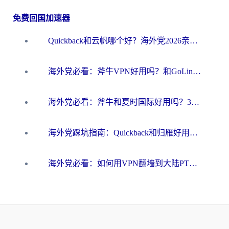
免费回国加速器
Quickback和云帆哪个好？海外党2026亲测指南：选对加速器大陆工具，无缝刷国内剧玩国服
海外党必看：斧牛VPN好用吗？和GoLinkVPN对比哪个回国效果更好？
海外党必看：斧牛和夏时国际好用吗？3步选对回国加速器，无缝刷国内资源
海外党踩坑指南：Quickback和归雁好用吗？选对加速器才能无缝刷国内资源
海外党必看：如何用VPN翻墙到大陆PTT？一篇解决你所有回国加速痛点