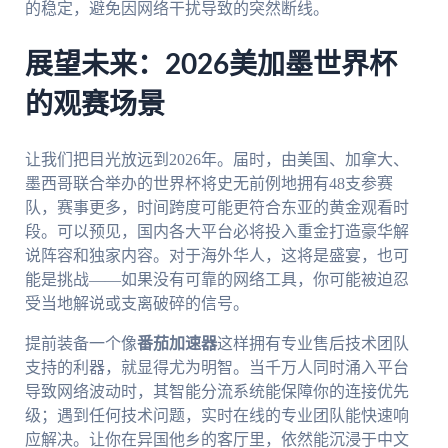
的稳定，避免因网络干扰导致的突然断线。
展望未来：2026美加墨世界杯
的观赛场景
让我们把目光放远到2026年。届时，由美国、加拿大、
墨西哥联合举办的世界杯将史无前例地拥有48支参赛
队，赛事更多，时间跨度可能更符合东亚的黄金观看时
段。可以预见，国内各大平台必将投入重金打造豪华解
说阵容和独家内容。对于海外华人，这将是盛宴，也可
能是挑战——如果没有可靠的网络工具，你可能被迫忍
受当地解说或支离破碎的信号。
提前装备一个像
番茄加速器
这样拥有专业售后技术团队
支持的利器，就显得尤为明智。当千万人同时涌入平台
导致网络波动时，其智能分流系统能保障你的连接优先
级；遇到任何技术问题，实时在线的专业团队能快速响
应解决。让你在异国他乡的客厅里，依然能沉浸于中文