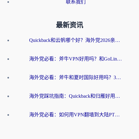
联系我们
最新资讯
Quickback和云帆哪个好？海外党2026亲测指南：选对加速器大陆工具，无缝刷国内剧玩国服
海外党必看：斧牛VPN好用吗？和GoLinkVPN对比哪个回国效果更好？
海外党必看：斧牛和夏时国际好用吗？3步选对回国加速器，无缝刷国内资源
海外党踩坑指南：Quickback和归雁好用吗？选对加速器才能无缝刷国内资源
海外党必看：如何用VPN翻墙到大陆PTT？一篇解决你所有回国加速痛点