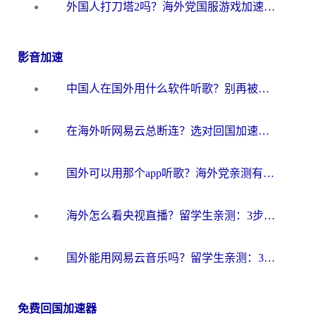
外国人打刀塔2吗？海外党国服游戏加速避坑全攻略
影音加速
中国人在国外用什么软件听歌？别再被地域限制卡脖子，这篇教你轻松解锁国内音乐库
在海外听网易云总断连？选对回国加速器，告别地区限制和卡顿
国外可以用那个app听歌？海外党亲测有效的回国加速方案，轻松听国内音乐听书
海外怎么看央视直播？留学生亲测：3步解决版权限制+追剧自由
国外能用网易云音乐吗？留学生亲测：3步解决海外听歌难题
免费回国加速器