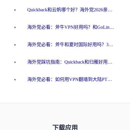
Quickback和云帆哪个好？海外党2026亲测指南：选对加速器大陆工具，无缝刷国内剧玩国服
海外党必看：斧牛VPN好用吗？和GoLinkVPN对比哪个回国效果更好？
海外党必看：斧牛和夏时国际好用吗？3步选对回国加速器，无缝刷国内资源
海外党踩坑指南：Quickback和归雁好用吗？选对加速器才能无缝刷国内资源
海外党必看：如何用VPN翻墙到大陆PTT？一篇解决你所有回国加速痛点
下载应用