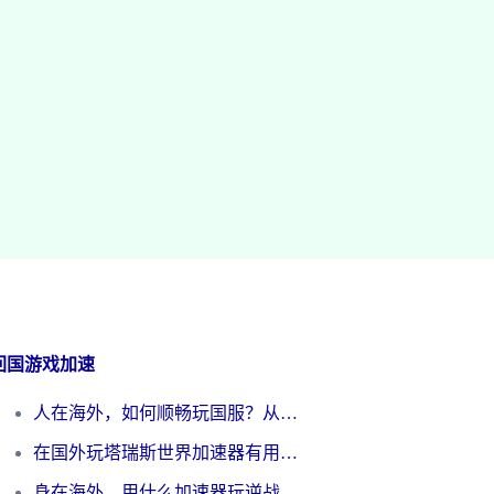
回国游戏加速
人在海外，如何顺畅玩国服？从《王者荣耀》到《云图计划》的加速器终极指南
在国外玩塔瑞斯世界加速器有用吗？海外玩家亲测后的真实答案
身在海外，用什么加速器玩逆战才能告别延迟？