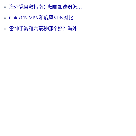
海外党自救指南：归雁加速器怎么样？教你避开坑实现国内资源无缝访问
ChickCN VPN和旋风VPN对比哪个回国效果更好？海外用户的选择困境与出路
雷神手游和六毫秒哪个好？海外党如何真正解锁国内资源