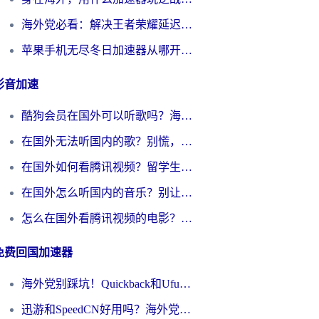
海外党必看：解决王者荣耀延迟的加速器终极指南——从EVE到猫和老鼠，一个工具全搞定
苹果手机无尽冬日加速器从哪开启？海外玩家的冬日生存指南
影音加速
酷狗会员在国外可以听歌吗？海外党亲测有效：3步解决音乐权限难题
在国外无法听国内的歌？别慌，这样操作就能畅听QQ音乐（附亲测加速器推荐）
在国外如何看腾讯视频？留学生亲测有效的回国加速方案
在国外怎么听国内的音乐？别让版权限制断了你的华语歌单
怎么在国外看腾讯视频的电影？海外党亲测有效的回国加速指南
免费回国加速器
海外党别踩坑！Quickback和UfunR好用吗？选对回国加速器才能无缝刷国内资源
迅游和SpeedCN好用吗？海外党如何破解那道看不见的墙