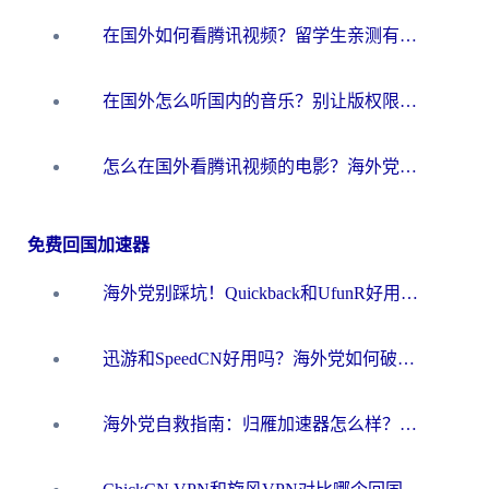
在国外如何看腾讯视频？留学生亲测有效的回国加速方案
在国外怎么听国内的音乐？别让版权限制断了你的华语歌单
怎么在国外看腾讯视频的电影？海外党亲测有效的回国加速指南
免费回国加速器
海外党别踩坑！Quickback和UfunR好用吗？选对回国加速器才能无缝刷国内资源
迅游和SpeedCN好用吗？海外党如何破解那道看不见的墙
海外党自救指南：归雁加速器怎么样？教你避开坑实现国内资源无缝访问