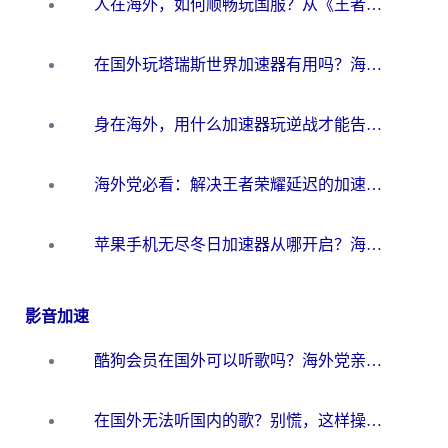
人在海外，如何顺畅玩国服？从《王者荣耀》到《云图计划》的加速器终极指南
在国外玩塔瑞斯世界加速器有用吗？海外玩家亲测后的真实答案
身在海外，用什么加速器玩逆战才能告别延迟？
海外党必看：解决王者荣耀延迟的加速器终极指南——从EVE到猫和老鼠，一个工具全搞定
苹果手机无尽冬日加速器从哪开启？海外玩家的冬日生存指南
影音加速
酷狗会员在国外可以听歌吗？海外党亲测有效：3步解决音乐权限难题
在国外无法听国内的歌？别慌，这样操作就能畅听QQ音乐（附亲测加速器推荐）