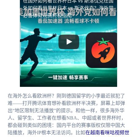
在国外如何看世界杯日本 vs 斯洛伐克
在国
外如何看世界杯日本 vs 斯洛伐克？海外党
必备体育观赛终极指南
在海外怎么看欧洲杯？刚到德国留学的小李最近就犯了
难——打开腾讯体育想补看欧洲杯半决赛，屏幕上却弹
出“地区限制无法播放”的提示。和他一样，很多海外华
人、留学生、工作者在想看NBA、中超或者世界杯时，
都会碰到类似的困境：国内平台的赛事版权仅限中国大
陆播放，海外IP根本无法访问。比如
在越南看咪咕视频世