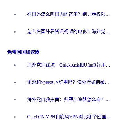
在国外怎么听国内的音乐？别让版权限制断了你的华语歌单
怎么在国外看腾讯视频的电影？海外党亲测有效的回国加速指南
免费回国加速器
海外党别踩坑！Quickback和UfunR好用吗？选对回国加速器才能无缝刷国内资源
迅游和SpeedCN好用吗？海外党如何破解那道看不见的墙
海外党自救指南：归雁加速器怎么样？教你避开坑实现国内资源无缝访问
ChickCN VPN和旋风VPN对比哪个回国效果更好？海外用户的选择困境与出路