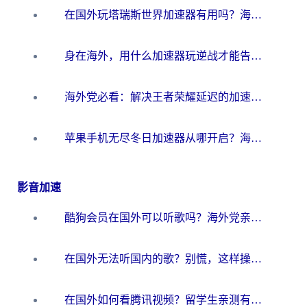
在国外玩塔瑞斯世界加速器有用吗？海外玩家亲测后的真实答案
身在海外，用什么加速器玩逆战才能告别延迟？
海外党必看：解决王者荣耀延迟的加速器终极指南——从EVE到猫和老鼠，一个工具全搞定
苹果手机无尽冬日加速器从哪开启？海外玩家的冬日生存指南
影音加速
酷狗会员在国外可以听歌吗？海外党亲测有效：3步解决音乐权限难题
在国外无法听国内的歌？别慌，这样操作就能畅听QQ音乐（附亲测加速器推荐）
在国外如何看腾讯视频？留学生亲测有效的回国加速方案